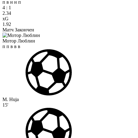
п
в
н
н
п
4
:
1
2.34
xG
1.92
Матч Закончен
Мотор Люблин
п
п
в
в
в
M. Huja
15'