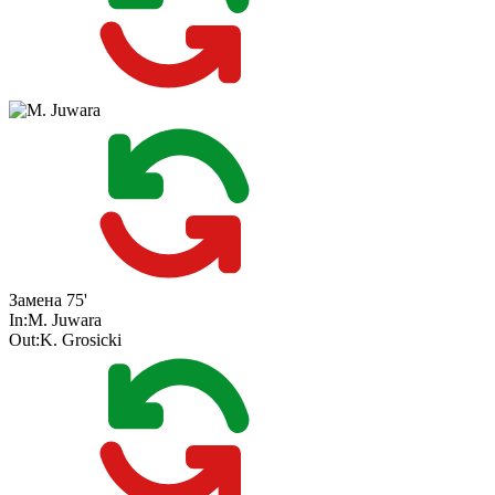
Замена
75'
In:
M. Juwara
Out:
K. Grosicki