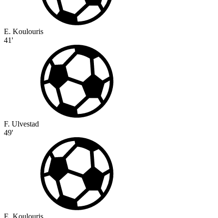
E. Koulouris
41'
F. Ulvestad
49'
E. Koulouris