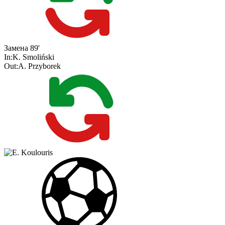
Замена
89'
In:
K. Smoliński
Out:
A. Przyborek