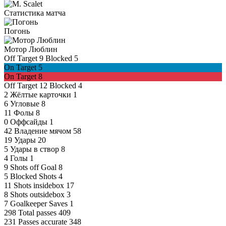
Статистика матча
Погонь
Мотор Люблин
Off Target
9
Blocked
5
On Target
5
On Target
8
Off Target
12
Blocked
4
2
Жёлтые карточки
1
6
Угловые
8
11
Фолы
8
0
Оффсайды
1
42
Владение мячом
58
19
Удары
20
5
Удары в створ
8
4
Голы
1
9
Shots off Goal
8
5
Blocked Shots
4
11
Shots insidebox
17
8
Shots outsidebox
3
7
Goalkeeper Saves
1
298
Total passes
409
231
Passes accurate
348