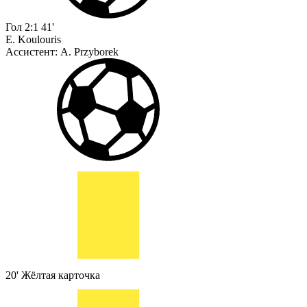
Гол
2:1
41'
E. Koulouris
Ассистент:
A. Przyborek
20'
Жёлтая карточка