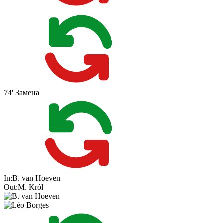
74'
Замена
In:
B. van Hoeven
Out:
M. Król