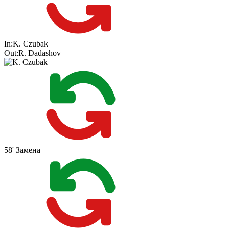
In:
K. Czubak
Out:
R. Dadashov
58'
Замена