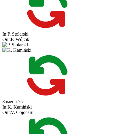
In:
P. Stolarski
Out:
F. Wójcik
Замена
75'
In:
K. Kamiński
Out:
V. Cojocaru