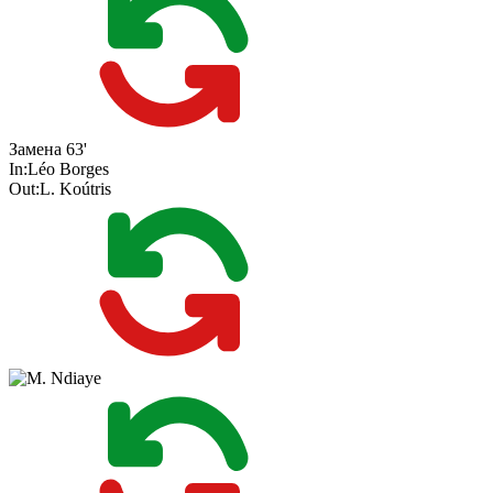
Замена
63'
In:
Léo Borges
Out:
L. Koútris