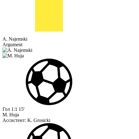
A. Najemski
Argument
Гол
1:1
15'
M. Huja
Ассистент:
K. Grosicki