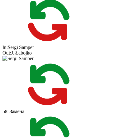
In:
Sergi Samper
Out:
J. Łabojko
58'
Замена