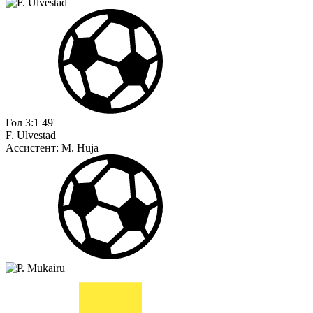
Гол
3:1
49'
F. Ulvestad
Ассистент:
M. Huja