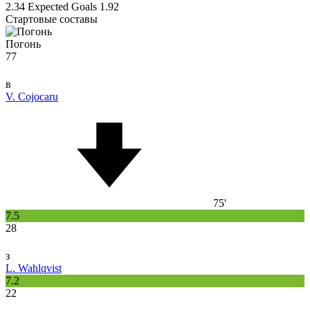
2.34
Expected Goals
1.92
Стартовые составы
Погонь
77
в
V. Cojocaru
75'
7.5
28
з
L. Wahlqvist
7.2
22