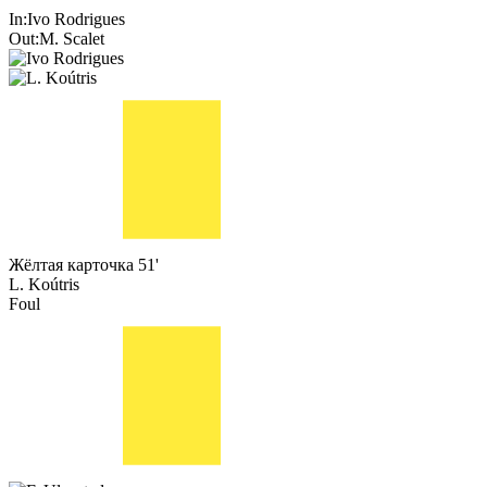
In:
Ivo Rodrigues
Out:
M. Scalet
Жёлтая карточка
51'
L. Koútris
Foul