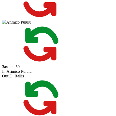
Замена
59'
In:
Afimico Pululu
Out:
D. Rallis