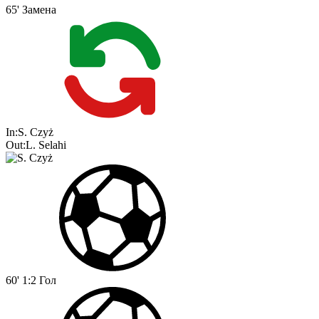
65'
Замена
In:
S. Czyż
Out:
L. Selahi
60'
1:2
Гол