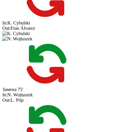
In:
K. Cybulski
Out:
Fran Álvarez
Замена
75'
In:
N. Wojtuszek
Out:
L. Prip