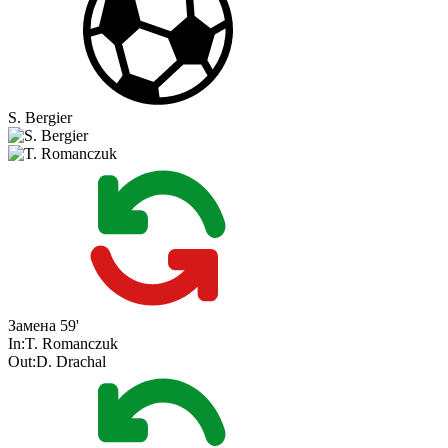
S. Bergier
Замена
59'
In:
T. Romanczuk
Out:
D. Drachal