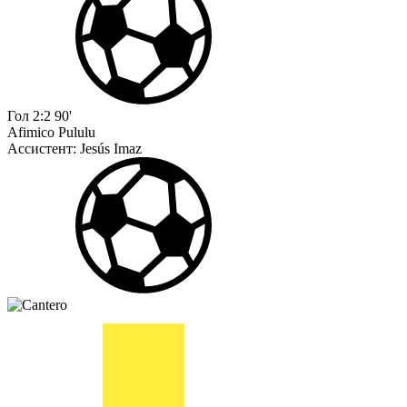
Гол
2:2
90'
Afimico Pululu
Ассистент:
Jesús Imaz