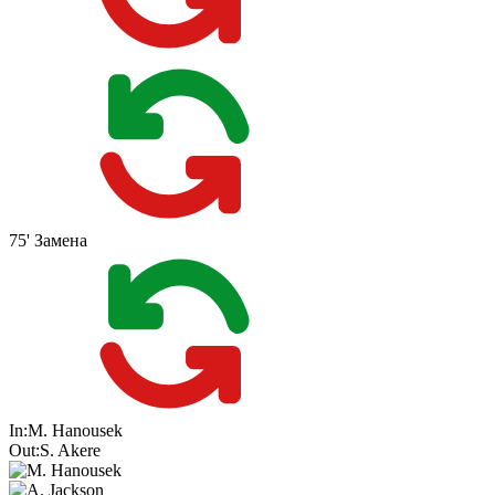
75'
Замена
In:
M. Hanousek
Out:
S. Akere