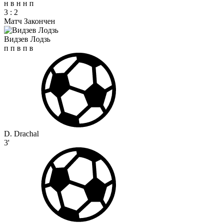
н
в
н
н
п
3
:
2
Матч Закончен
Видзев Лодзь
п
п
в
п
в
D. Drachal
3'