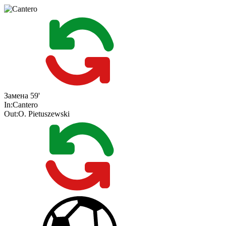
Замена
59'
In:
Cantero
Out:
O. Pietuszewski