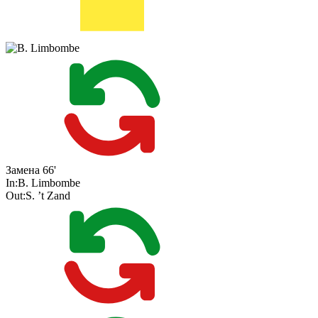
Замена
66'
In:
B. Limbombe
Out:
S. ’t Zand