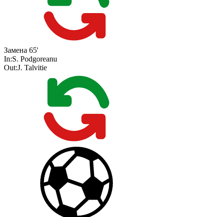
Замена
65'
In:
S. Podgoreanu
Out:
J. Talvitie