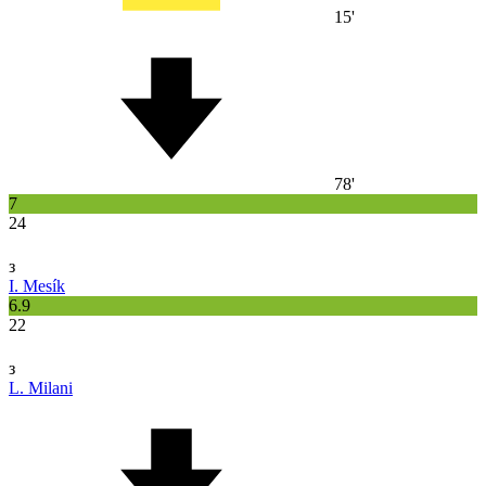
15'
78'
7
24
з
I. Mesík
6.9
22
з
L. Milani