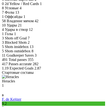
0
2d Yellow / Red Cards
1
8
Угловые
4
7
Фолы
13
1
Оффсайды
1
58
Владение мячом
42
10
Удары
21
4
Удары в створ
12
1
Голы
1
3
Shots off Goal
7
3
Blocked Shots
2
5
Shots insidebox
13
5
Shots outsidebox
8
11
Goalkeeper Saves
3
491
Total passes
355
417
Passes accurate
282
1.19
Expected Goals
2.87
Стартовые составы
Heracles
1
в
F. de Keijzer
9.2