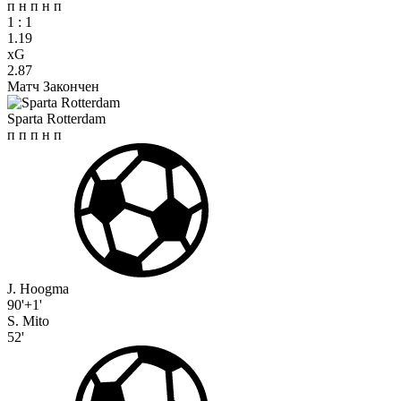
п
н
п
н
п
1
:
1
1.19
xG
2.87
Матч Закончен
Sparta Rotterdam
п
п
п
н
п
J. Hoogma
90'+1'
S. Mito
52'