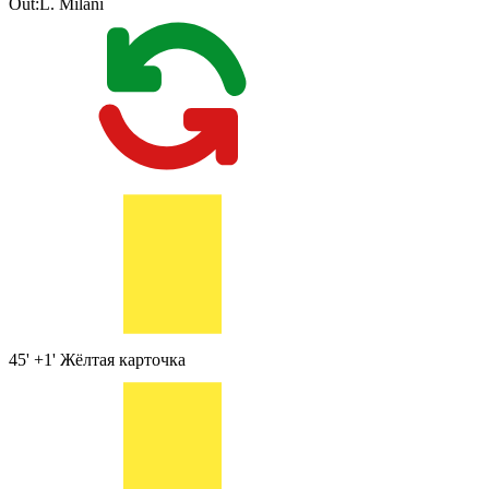
Out:
L. Milani
45' +1'
Жёлтая карточка