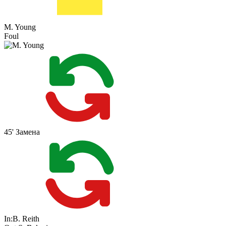
M. Young
Foul
45'
Замена
In:
B. Reith