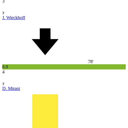
3
з
J. Wieckhoff
78'
6.9
4
з
D. Mirani