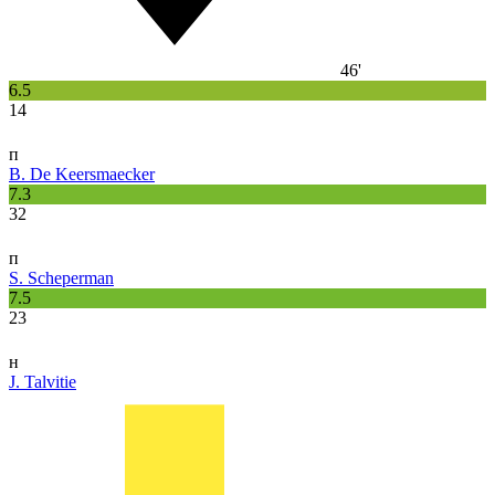
46'
6.5
14
п
B. De Keersmaecker
7.3
32
п
S. Scheperman
7.5
23
н
J. Talvitie