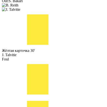
Out:
S. Bakari
Жёлтая карточка
30'
J. Talvitie
Foul