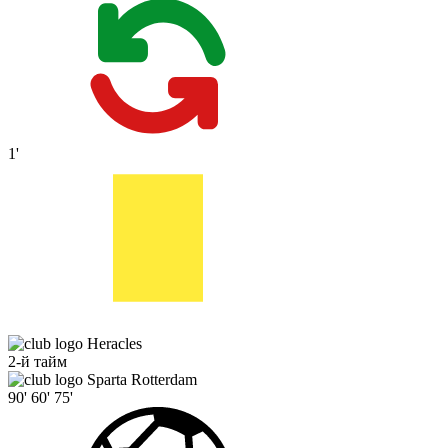
1'
Heracles
2-й тайм
Sparta Rotterdam
90'
60'
75'