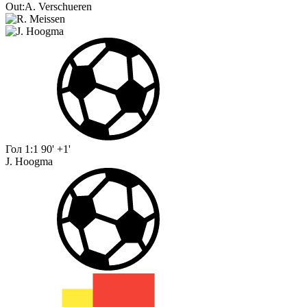
Out:
A. Verschueren
Гол
1:1
90' +1'
J. Hoogma