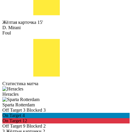
Жёлтая карточка
15'
D. Mirani
Foul
Статистика матча
Heracles
Sparta Rotterdam
Off Target
3
Blocked
3
On Target
4
On Target
12
Off Target
9
Blocked
2
3
Жёлтые карточки
2