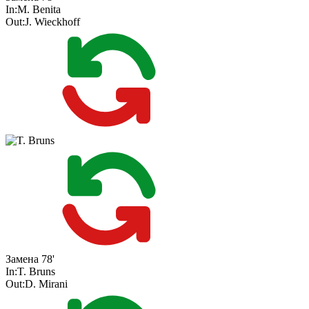
In:
M. Benita
Out:
J. Wieckhoff
Замена
78'
In:
T. Bruns
Out:
D. Mirani