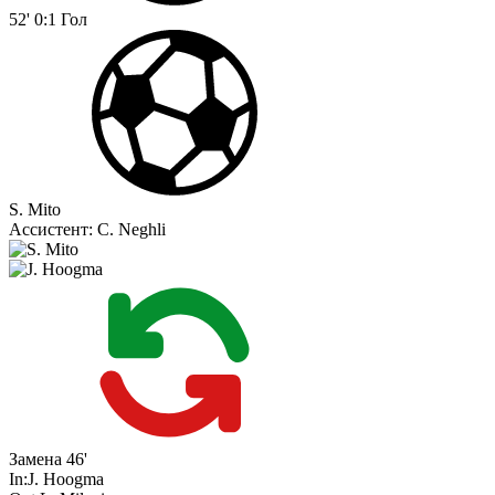
52'
0:1
Гол
S. Mito
Ассистент:
C. Neghli
Замена
46'
In:
J. Hoogma