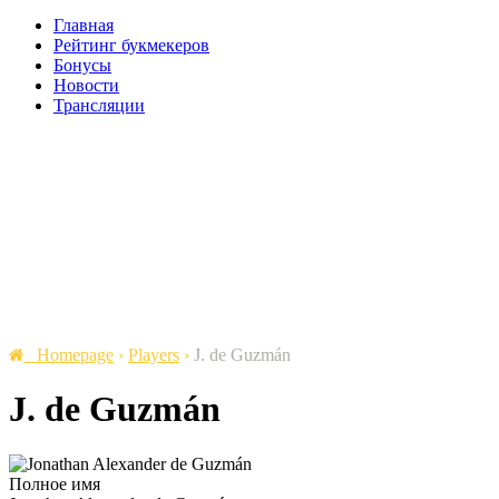
Главная
Рейтинг букмекеров
Бонусы
Новости
Трансляции
Homepage
›
Players
›
J. de Guzmán
J. de Guzmán
Полное имя