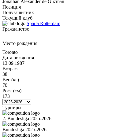
Jonathan Alexander de Guzmán
Позиция
Полузащитник
Текущий клуб
Sparta Rotterdam
Гражданство
Место рождения
Toronto
Дата рождения
13.09.1987
Возраст
38
Вес (кг)
70
Рост (см)
173
Турниры
2. Bundesliga 2025-2026
Bundesliga 2025-2026