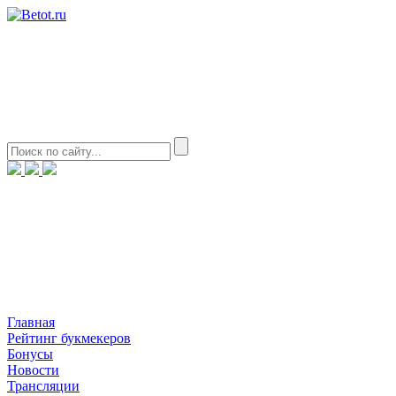
Главная
Рейтинг букмекеров
Бонусы
Новости
Трансляции