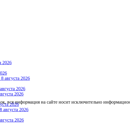
2026
августа 2026
тавок, вся информация на сайте носит исключительно информацио
уста 2026
вгуста 2026