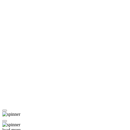
load more