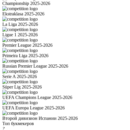
Championship 2025-2026
Ekstraklasa 2025-2026
La Liga 2025-2026
Ligue 1 2025-2026
Premier League 2025-2026
Primeira Liga 2025-2026
Russian Premier League 2025-2026
Serie A 2025-2026
Süper Lig 2025-2026
UEFA Champions League 2025-2026
UEFA Europa League 2025-2026
Второй дивизион Испании 2025-2026
Топ букмекеров
?