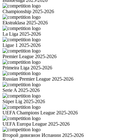
Bundesliga 2025-2026
Championship 2025-2026
Ekstraklasa 2025-2026
La Liga 2025-2026
Ligue 1 2025-2026
Premier League 2025-2026
Primeira Liga 2025-2026
Russian Premier League 2025-2026
Serie A 2025-2026
Süper Lig 2025-2026
UEFA Champions League 2025-2026
UEFA Europa League 2025-2026
Второй дивизион Испании 2025-2026