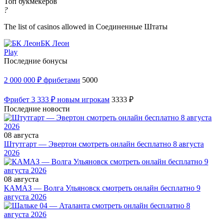
Топ букмекеров
?
The list of casinos allowed in Соединенные Штаты
БК Леон
Play
Последние бонусы
2 000 000 ₽ фрибетами
5000
Фрибет 3 333 ₽ новым игрокам
3333 ₽
Последние новости
08 августа
Штутгарт — Эвертон смотреть онлайн бесплатно 8 августа
2026
08 августа
КАМАЗ — Волга Ульяновск смотреть онлайн бесплатно 9
августа 2026