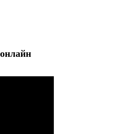
 онлайн