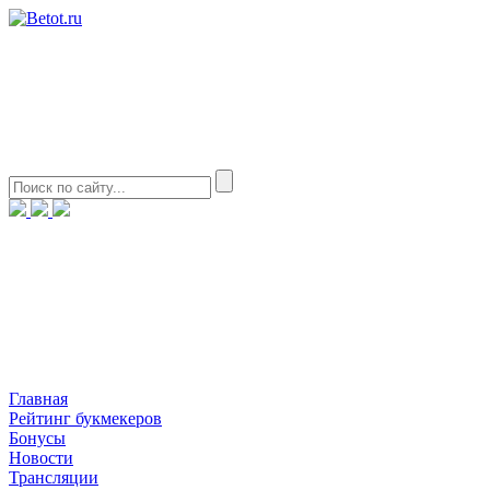
Главная
Рейтинг букмекеров
Бонусы
Новости
Трансляции