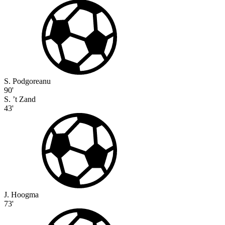
S. Podgoreanu
90'
S. ’t Zand
43'
J. Hoogma
73'