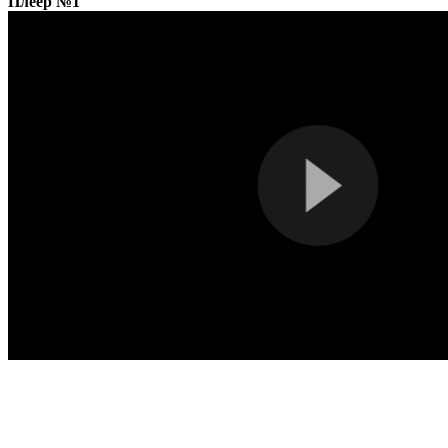
Плеер №1