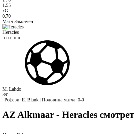
1.55
xG
0.70
Матч Закончен
Heracles
п
п
в
п
н
M. Lahdo
89'
|
Рефери: E. Blank
|
Половина матча: 0-0
AZ Alkmaar - Heracles смотре