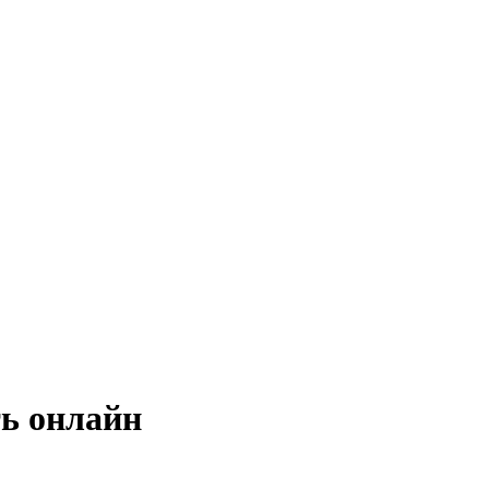
ть онлайн