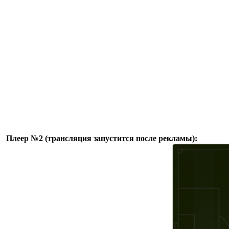
Плеер №2 (трансляция запустится после рекламы):