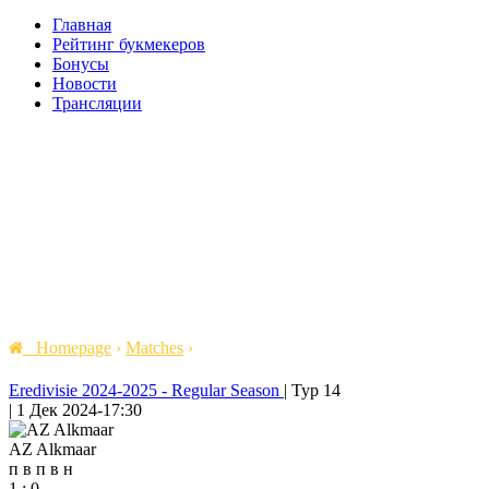
Главная
Рейтинг букмекеров
Бонусы
Новости
Трансляции
Homepage
›
Matches
›
Eredivisie 2024-2025 - Regular Season
|
Тур 14
|
1 Дек 2024
-
17:30
AZ Alkmaar
п
в
п
в
н
1
:
0