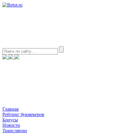
Главная
Рейтинг букмекеров
Бонусы
Новости
Трансляции