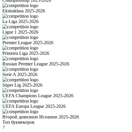
Championship 2025-2026
Ekstraklasa 2025-2026
La Liga 2025-2026
Ligue 1 2025-2026
Premier League 2025-2026
Primeira Liga 2025-2026
Russian Premier League 2025-2026
Serie A 2025-2026
Süper Lig 2025-2026
UEFA Champions League 2025-2026
UEFA Europa League 2025-2026
Второй дивизион Испании 2025-2026
Топ букмекеров
?