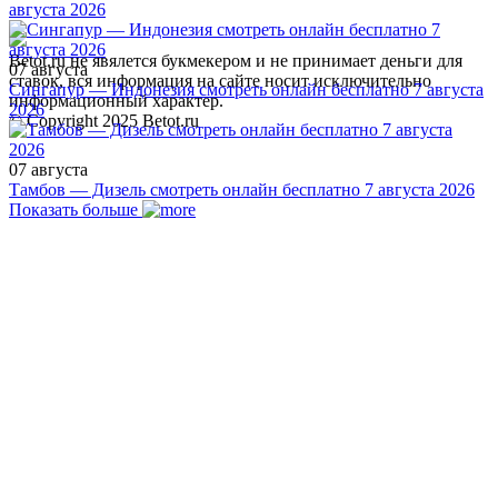
августа 2026
Betot.ru не явялется букмекером и не принимает деньги для
07 августа
ставок, вся информация на сайте носит исключительно
Сингапур — Индонезия смотреть онлайн бесплатно 7 августа
информационный характер.
2026
© Copyright 2025 Betot.ru
07 августа
Тамбов — Дизель смотреть онлайн бесплатно 7 августа 2026
Показать больше