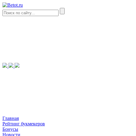
Главная
Рейтинг букмекеров
Бонусы
Новости