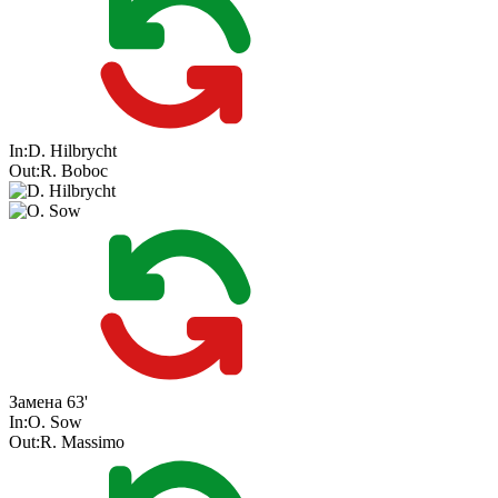
In:
D. Hilbrycht
Out:
R. Boboc
Замена
63'
In:
O. Sow
Out:
R. Massimo