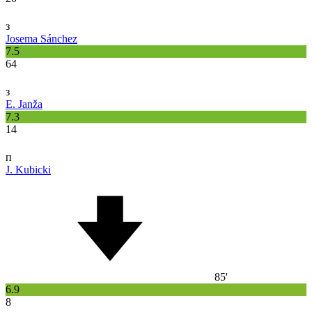
з
Josema Sánchez
7.5
64
з
E. Janža
7.3
14
п
J. Kubicki
85'
6.9
8