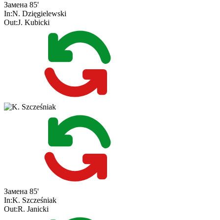
Замена
85'
In:
N. Dzięgielewski
Out:
J. Kubicki
Замена
85'
In:
K. Szcześniak
Out:
R. Janicki