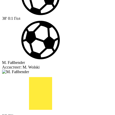
38'
0:1
Гол
M. Faßbender
Ассистент:
M. Wolski