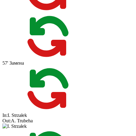
57'
Замена
In:
I. Strzałek
Out:
A. Trubeha