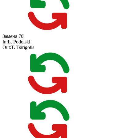
Замена
70'
In:
Ł. Podolski
Out:
T. Tsirigotis