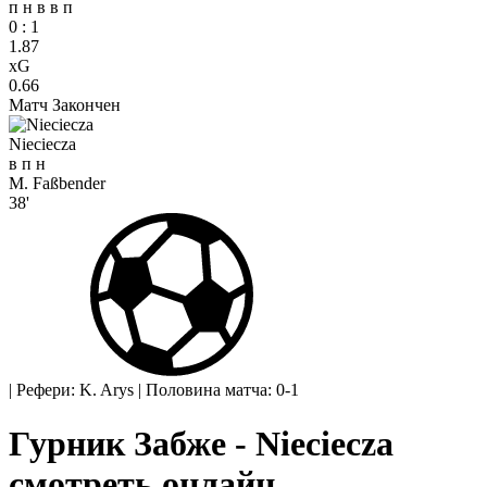
п
н
в
в
п
0
:
1
1.87
xG
0.66
Матч Закончен
Nieciecza
в
п
н
M. Faßbender
38'
|
Рефери: K. Arys
|
Половина матча: 0-1
Гурник Забже - Nieciecza
смотреть онлайн