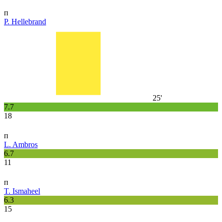
п
P. Hellebrand
25'
7.7
18
п
L. Ambros
6.7
11
п
T. Ismaheel
6.3
15