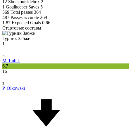
12
Shots outsidebox
2
1
Goalkeeper Saves
5
569
Total passes
364
487
Passes accurate
269
1.87
Expected Goals
0.66
Стартовые составы
Гурник Забже
1
в
M. Łubik
6.7
16
з
P. Olkowski