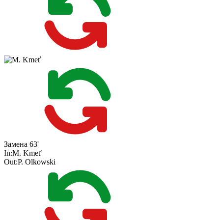
Замена
63'
In:
M. Kmeť
Out:
P. Olkowski