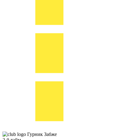
Гурник Забже
2-й тайм