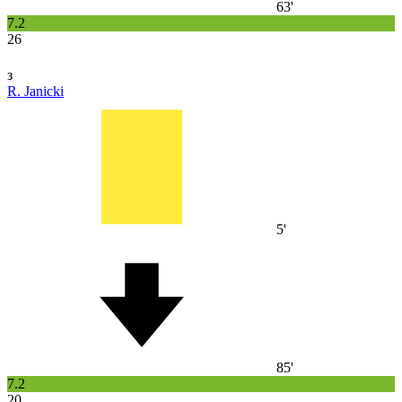
63'
7.2
26
з
R. Janicki
5'
85'
7.2
20