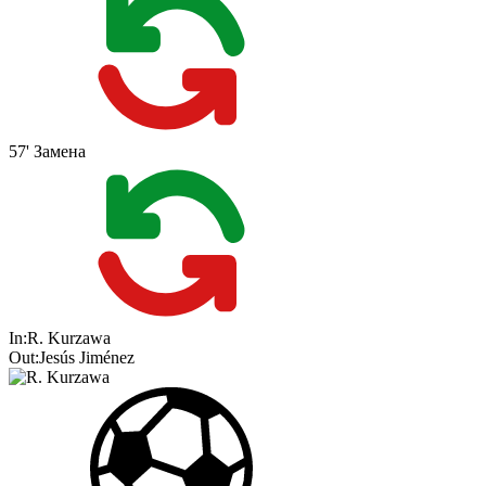
57'
Замена
In:
R. Kurzawa
Out:
Jesús Jiménez