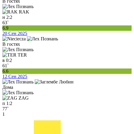
В гостях
RAK
н
2:2
63`
6.9
20 Сен 2025
В гостях
TER
в
0:2
61`
6.6
12 Сен 2025
Дома
ZAG
п
1:2
77`
1