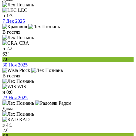
LEC
п
1:3
7 Дек 2025
В гостях
CRA
н
2:2
63`
7.0
30 Ноя 2025
В гостях
WIS
н
0:0
23 Ноя 2025
Дома
RAD
в
4:1
22`
6.5