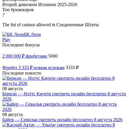
Второй дивизион Испании 2025-2026
Топ букмекеров
?
The list of casinos allowed in Соединенные Штаты
БК Леон
Play
Последние бонусы
2 000 000 ₽ фрибетами
5000
Фрибет 3 333 ₽ новым игрокам
3333 ₽
Последние новости
08 августа
Бернли — Ноттс Каунти смотреть онлайн бесплатно 8 августа
2026
08 августа
Байер — Севилья смотреть онлайн бесплатно 8 августа 2026