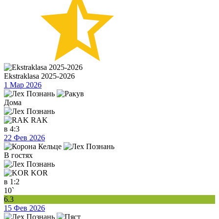
Ekstraklasa 2025-2026
1 Мар 2026
Дома
RAK
в
4:3
22 Фев 2026
В гостях
KOR
в
1:2
10`
6.3
15 Фев 2026