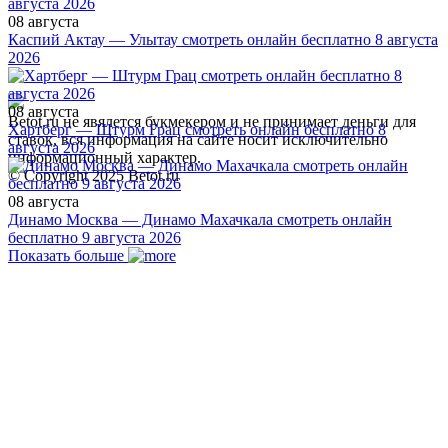
08 августа
Каспий Актау — Улытау смотреть онлайн бесплатно 8 августа
2026
08 августа
Betot.ru не явялется букмекером и не принимает деньги для
Хартберг — Штурм Грац смотреть онлайн бесплатно 8
ставок, вся информация на сайте носит исключительно
августа 2026
информационный характер.
© Copyright 2025 Betot.ru
08 августа
Динамо Москва — Динамо Махачкала смотреть онлайн
бесплатно 9 августа 2026
Показать больше