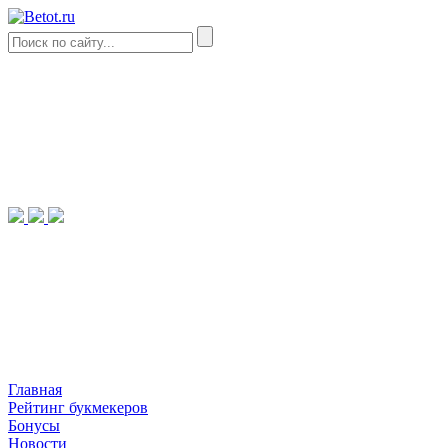
Главная
Рейтинг букмекеров
Бонусы
Новости