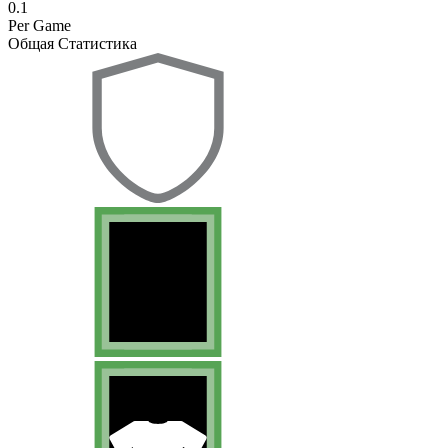
0.1
Per Game
Общая Статистика