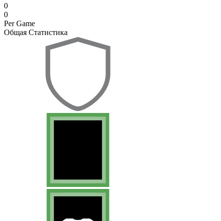
0
0
Per Game
Общая Статистика