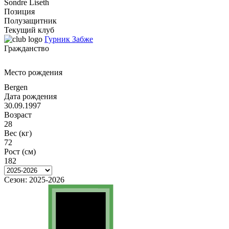
Sondre Liseth
Позиция
Полузащитник
Текущий клуб
Гурник Забже
Гражданство
Место рождения
Bergen
Дата рождения
30.09.1997
Возраст
28
Вес (кг)
72
Рост (см)
182
Сезон:
2025-2026