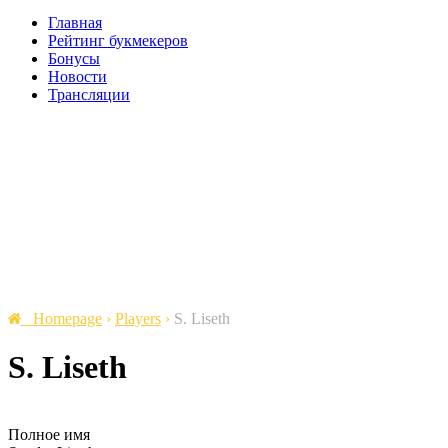
Главная
Рейтинг букмекеров
Бонусы
Новости
Трансляции
Homepage
›
Players
›
S. Liseth
S. Liseth
Полное имя