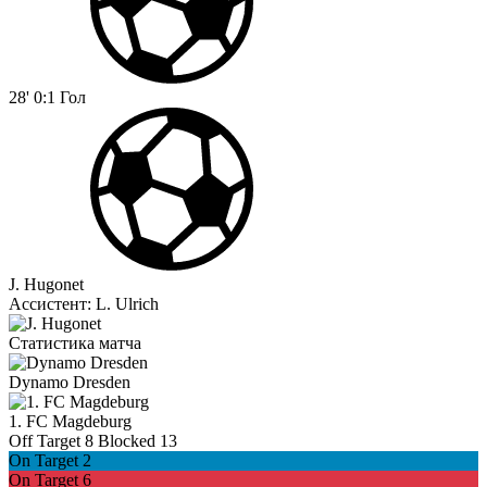
28'
0:1
Гол
J. Hugonet
Ассистент:
L. Ulrich
Статистика матча
Dynamo Dresden
1. FC Magdeburg
Off Target
8
Blocked
13
On Target
2
On Target
6