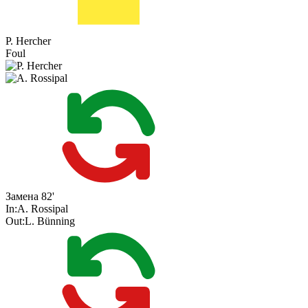
P. Hercher
Foul
Замена
82'
In:
A. Rossipal
Out:
L. Bünning