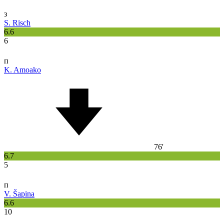
з
S. Risch
6.6
6
п
K. Amoako
76'
6.7
5
п
V. Šapina
6.6
10