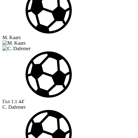
M. Kaars
Гол
1:1
44'
C. Daferner