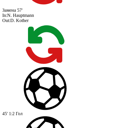
Замена
57'
In:
N. Hauptmann
Out:
D. Kother
45'
1:2
Гол