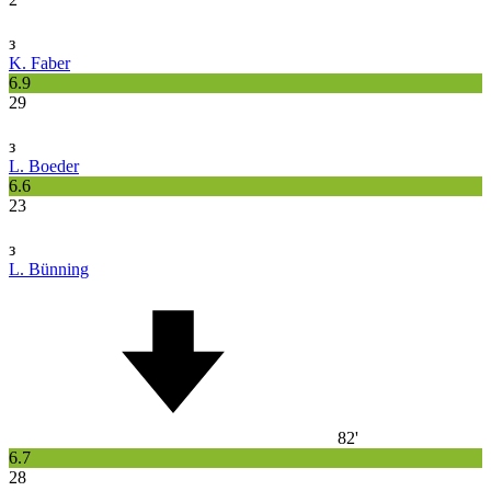
з
K. Faber
6.9
29
з
L. Boeder
6.6
23
з
L. Bünning
82'
6.7
28