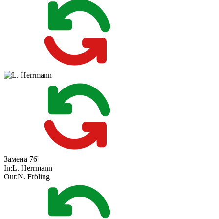
Замена
76'
In:
L. Herrmann
Out:
N. Fröling