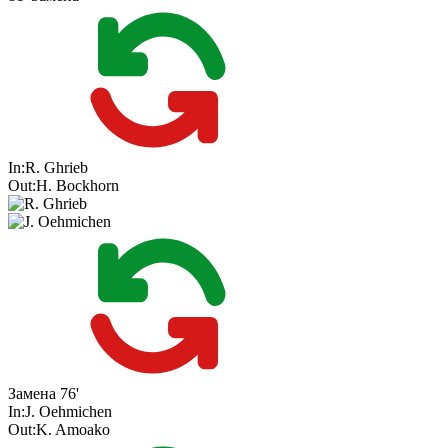
In:
R. Ghrieb
Out:
H. Bockhorn
Замена
76'
In:
J. Oehmichen
Out:
K. Amoako