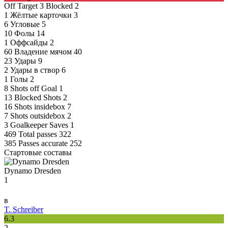
Off Target
3
Blocked
2
1
Жёлтые карточки
3
6
Угловые
5
10
Фолы
14
1
Оффсайды
2
60
Владение мячом
40
23
Удары
9
2
Удары в створ
6
1
Голы
2
8
Shots off Goal
1
13
Blocked Shots
2
16
Shots insidebox
7
7
Shots outsidebox
2
3
Goalkeeper Saves
1
469
Total passes
322
385
Passes accurate
252
Стартовые составы
Dynamo Dresden
1
в
T. Schreiber
6.3
2