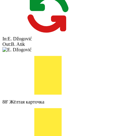
In:
E. Džogović
Out:
B. Atik
88'
Жёлтая карточка