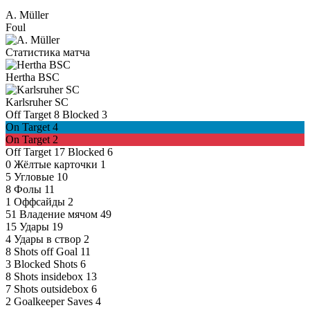
A. Müller
Foul
Статистика матча
Hertha BSC
Karlsruher SC
Off Target
8
Blocked
3
On Target
4
On Target
2
Off Target
17
Blocked
6
0
Жёлтые карточки
1
5
Угловые
10
8
Фолы
11
1
Оффсайды
2
51
Владение мячом
49
15
Удары
19
4
Удары в створ
2
8
Shots off Goal
11
3
Blocked Shots
6
8
Shots insidebox
13
7
Shots outsidebox
6
2
Goalkeeper Saves
4