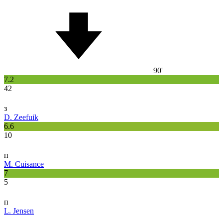
90'
7.2
42
з
D. Zeefuik
6.6
10
п
M. Cuisance
7
5
п
L. Jensen