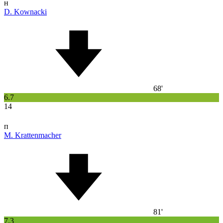
н
D. Kownacki
68'
6.7
14
п
M. Krattenmacher
81'
7.3