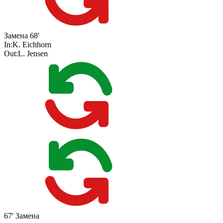
Замена
68'
In:
K. Eichhorn
Out:
L. Jensen
67'
Замена