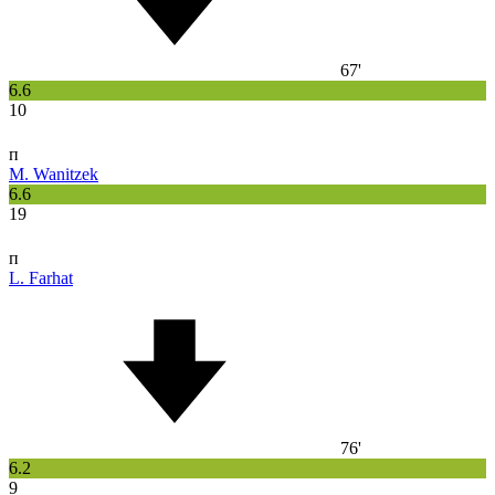
67'
6.6
10
п
M. Wanitzek
6.6
19
п
L. Farhat
76'
6.2
9