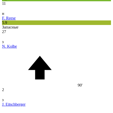
11
н
F. Reese
5.9
Запасные
27
з
N. Kolbe
90'
2
з
J. Eitschberger