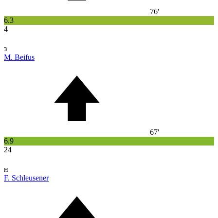
76'
6.3
4
з
M. Beifus
67'
6.9
24
н
F. Schleusener