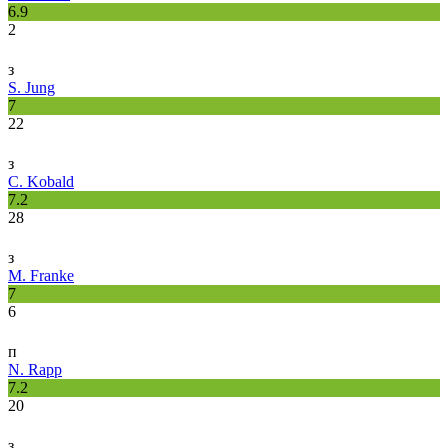
6.9
2
з
S. Jung
7
22
з
C. Kobald
7.2
28
з
M. Franke
7
6
п
N. Rapp
7.2
20
з