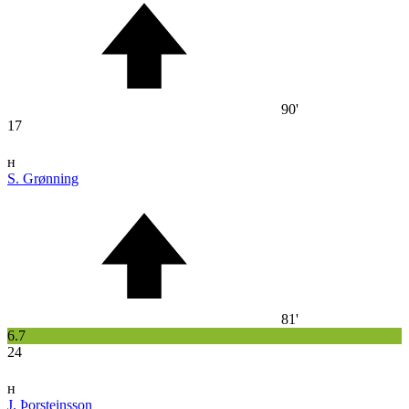
90'
17
н
S. Grønning
81'
6.7
24
н
J. Þorsteinsson