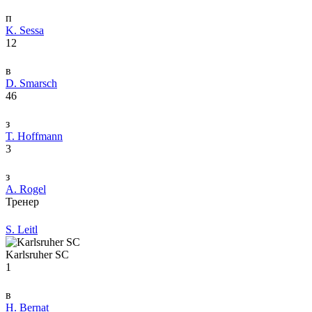
п
K. Sessa
12
в
D. Smarsch
46
з
T. Hoffmann
3
з
A. Rogel
Тренер
S. Leitl
Karlsruher SC
1
в
H. Bernat