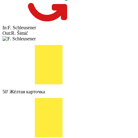
In:
F. Schleusener
Out:
R. Šimić
50'
Жёлтая карточка