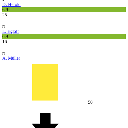
D. Herold
6.9
25
п
L. Egloff
6.9
16
п
A. Müller
50'