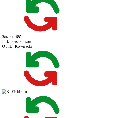
Замена
68'
In:
J. Þorsteinsson
Out:
D. Kownacki