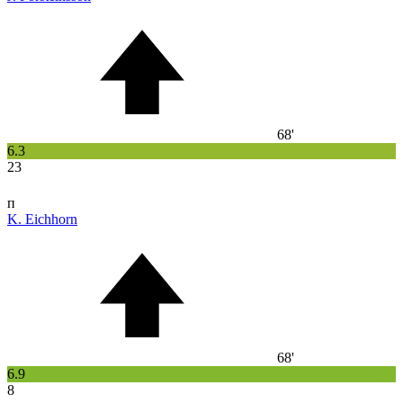
68'
6.3
23
п
K. Eichhorn
68'
6.9
8