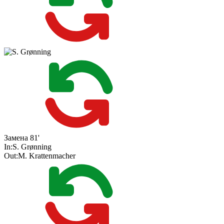
Замена
81'
In:
S. Grønning
Out:
M. Krattenmacher