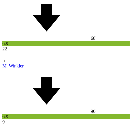
68'
6.9
22
н
M. Winkler
90'
6.9
9