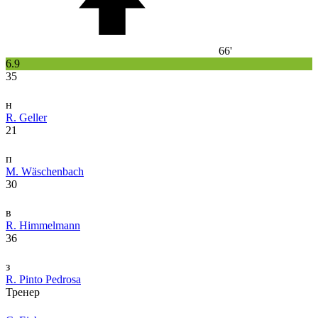
66'
6.9
35
н
R. Geller
21
п
M. Wäschenbach
30
в
R. Himmelmann
36
з
R. Pinto Pedrosa
Тренер