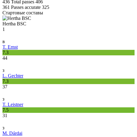
436
Total passes
406
361
Passes accurate
325
Стартовые составы
Hertha BSC
1
в
T. Ernst
7.3
44
з
L. Gechter
7.3
37
з
T. Leistner
7.5
31
з
M. Dárdai