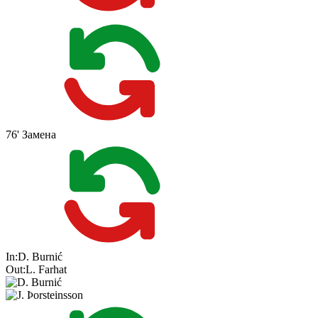
76'
Замена
In:
D. Burnić
Out:
L. Farhat