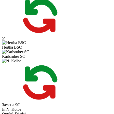
5'
Hertha BSC
Karlsruher SC
Замена
90'
In:
N. Kolbe
Out:
M. Dárdai