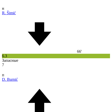
н
R. Šimić
66'
6.3
Запасные
7
п
D. Burnić