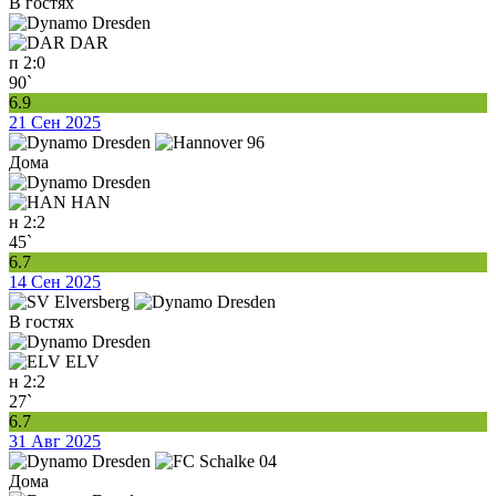
В гостях
DAR
п
2:0
90`
6.9
21 Сен 2025
Дома
HAN
н
2:2
45`
6.7
14 Сен 2025
В гостях
ELV
н
2:2
27`
6.7
31 Авг 2025
Дома