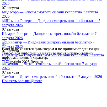
07 августа
Мидлсбро — Рексем смотреть онлайн бесплатно 7 августа
2026
07 августа
Шемрок Роверс — Дандолк смотреть онлайн бесплатно 7
августа 2026
Betot.ru не явялется букмекером и не принимает деньги для
07 августа
ставок, вся информация на сайте носит исключительно
Сингапур — Индонезия смотреть онлайн бесплатно 7 августа
информационный характер.
2026
© Copyright 2025 Betot.ru
07 августа
Тамбов — Дизель смотреть онлайн бесплатно 7 августа 2026
Показать больше