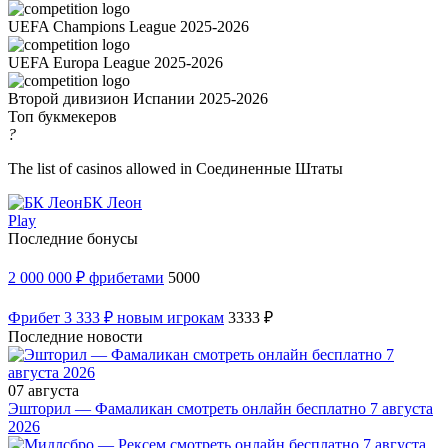
UEFA Champions League 2025-2026
UEFA Europa League 2025-2026
Второй дивизион Испании 2025-2026
Топ букмекеров
?
The list of casinos allowed in Соединенные Штаты
БК Леон
Play
Последние бонусы
2 000 000 ₽ фрибетами
5000
Фрибет 3 333 ₽ новым игрокам
3333 ₽
Последние новости
07 августа
Эшторил — Фамаликан смотреть онлайн бесплатно 7 августа
2026