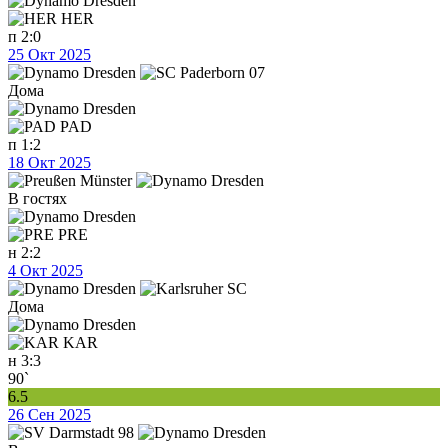
HER
п
2:0
25 Окт 2025
Дома
PAD
п
1:2
18 Окт 2025
В гостях
PRE
н
2:2
4 Окт 2025
Дома
KAR
н
3:3
90`
6.5
26 Сен 2025