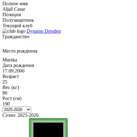
Полное имя
Aljaž Casar
Позиция
Полузащитник
Текущий клуб
Dynamo Dresden
Гражданство
Место рождения
Murska
Дата рождения
17.09.2000
Возраст
25
Вес (кг)
86
Рост (см)
190
Сезон:
2025-2026