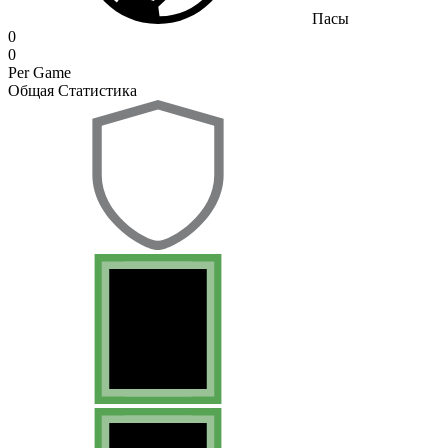
Пасы
0
0
Per Game
Общая Статистика