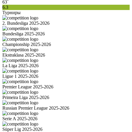
63`
6.3
Турниры
2. Bundesliga 2025-2026
Bundesliga 2025-2026
Championship 2025-2026
Ekstraklasa 2025-2026
La Liga 2025-2026
Ligue 1 2025-2026
Premier League 2025-2026
Primeira Liga 2025-2026
Russian Premier League 2025-2026
Serie A 2025-2026
Süper Lig 2025-2026