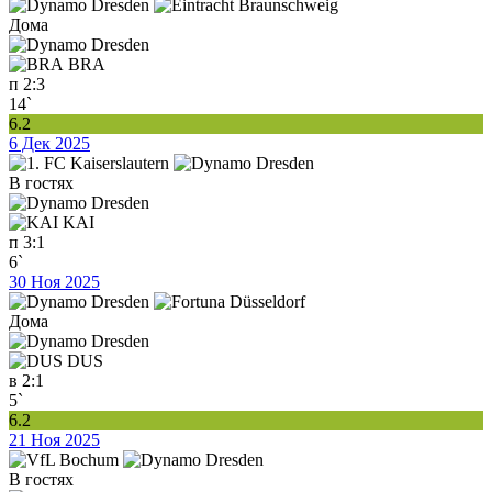
Дома
BRA
п
2:3
14`
6.2
6 Дек 2025
В гостях
KAI
п
3:1
6`
30 Ноя 2025
Дома
DUS
в
2:1
5`
6.2
21 Ноя 2025
В гостях