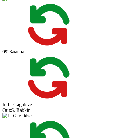
69'
Замена
In:
L. Gagnidze
Out:
S. Babkin