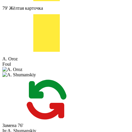
79'
Жёлтая карточка
A. Oroz
Foul
Замена
76'
In:
A. Shumanskiy