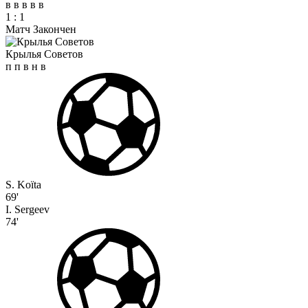
в
в
в
в
в
1
:
1
Матч Закончен
Крылья Советов
п
п
в
н
в
S. Koïta
69'
I. Sergeev
74'