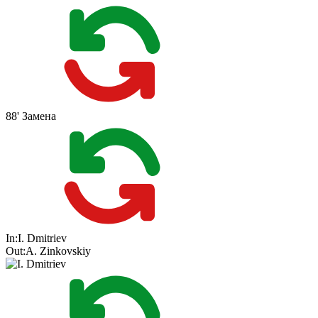
88'
Замена
In:
I. Dmitriev
Out:
A. Zinkovskiy