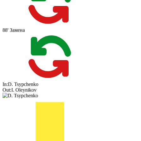
88'
Замена
In:
D. Tsypchenko
Out:
I. Oleynikov