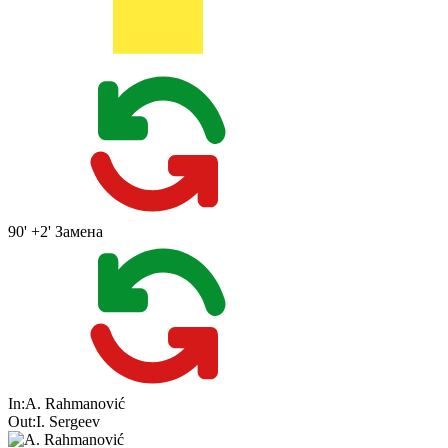
90' +2'
Замена
In:
A. Rahmanović
Out:
I. Sergeev