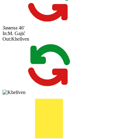
Замена
46'
In:
M. Gajić
Out:
Khellven