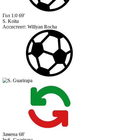
Гол
1:0
69'
S. Koïta
Ассистент:
Willyan Rocha
Замена
68'
In:
S. Guarirapa