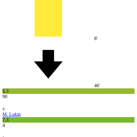
8'
46'
6.3
90
з
M. Lukin
7.3
4