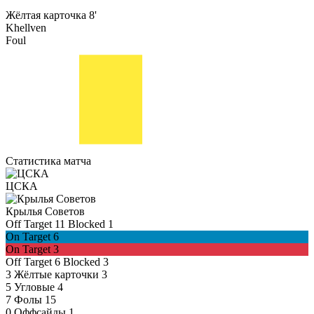
Жёлтая карточка
8'
Khellven
Foul
Статистика матча
ЦСКА
Крылья Советов
Off Target
11
Blocked
1
On Target
6
On Target
3
Off Target
6
Blocked
3
3
Жёлтые карточки
3
5
Угловые
4
7
Фолы
15
0
Оффсайды
1