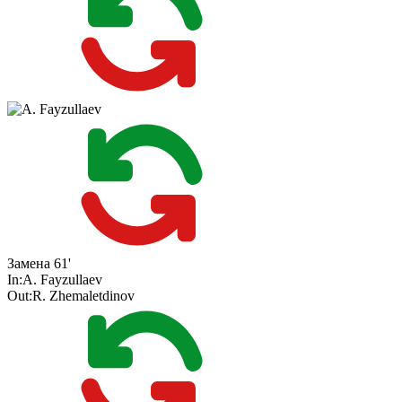
Замена
61'
In:
A. Fayzullaev
Out:
R. Zhemaletdinov