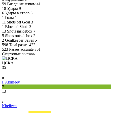
59
Владение мячом
41
18
Удары
9
6
Удары в створ
3
1
Голы
1
11
Shots off Goal
3
1
Blocked Shots
3
13
Shots insidebox
7
5
Shots outsidebox
2
2
Goalkeeper Saves
5
598
Total passes
422
523
Passes accurate
361
Стартовые составы
ЦСКА
35
в
I. Akinfeev
7
13
з
Khellven