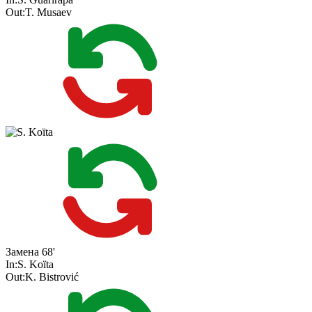
Out:
T. Musaev
Замена
68'
In:
S. Koïta
Out:
K. Bistrović