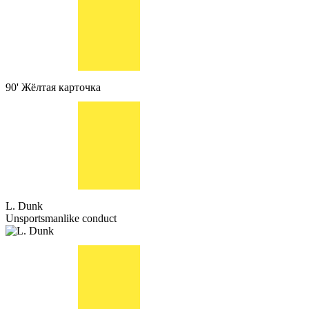
90'
Жёлтая карточка
L. Dunk
Unsportsmanlike conduct