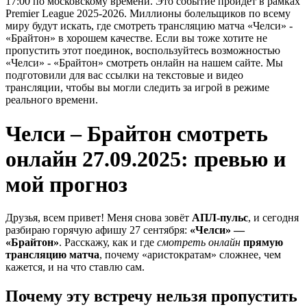
17:00 по московскому времени. Это событие пройдет в рамках
Premier League 2025-2026. Миллионы болельщиков по всему
миру будут искать, где смотреть трансляцию матча «Челси» -
«Брайтон» в хорошем качестве. Если вы тоже хотите не
пропустить этот поединок, воспользуйтесь возможностью
«Челси» - «Брайтон» смотреть онлайн на нашем сайте. Мы
подготовили для вас ссылки на текстовые и видео
трансляции, чтобы вы могли следить за игрой в режиме
реального времени.
Челси – Брайтон смотреть
онлайн 27.09.2025: превью и
мой прогноз
Друзья, всем привет! Меня снова зовёт
АПЛ-пульс
, и сегодня
разбираю горячую афишу 27 сентября:
«Челси» —
«Брайтон»
. Расскажу, как и где
смотреть онлайн
прямую
трансляцию матча
, почему «аристократам» сложнее, чем
кажется, и на что ставлю сам.
Почему эту встречу нельзя пропустить