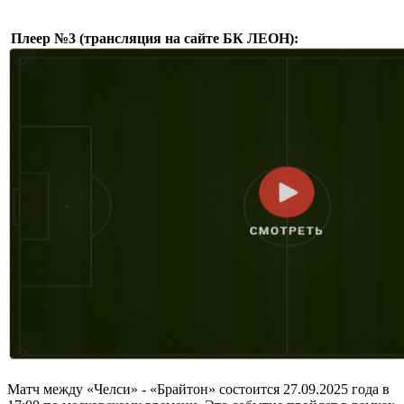
Плеер №3 (трансляция на сайте БК ЛЕОН):
Матч между «Челси» - «Брайтон» состоится 27.09.2025 года в