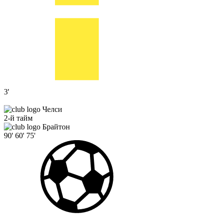
3'
Челси
2-й тайм
Брайтон
90'
60'
75'