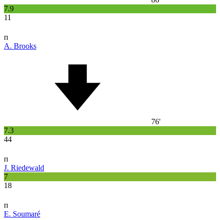
7.9
11
п
A. Brooks
76'
7.3
44
п
J. Riedewald
7
18
п
E. Soumaré