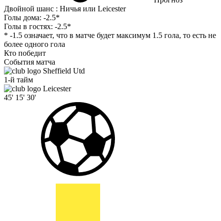
Двойной шанс : Ничья или Leicester
Голы дома:
-2.5*
Голы в гостях:
-2.5*
* -1.5 означает, что в матче будет максимум 1.5 гола, то есть не
более одного гола
Кто победит
События матча
Sheffield Utd
1-й тайм
Leicester
45'
15'
30'