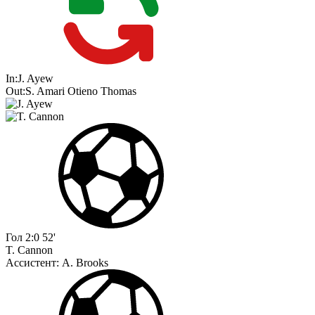
In:
J. Ayew
Out:
S. Amari Otieno Thomas
Гол
2:0
52'
T. Cannon
Ассистент:
A. Brooks