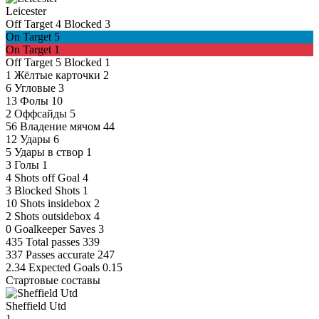
Leicester
Off Target
4
Blocked
3
On Target
5
On Target
1
Off Target
5
Blocked
1
1
Жёлтые карточки
2
6
Угловые
3
13
Фолы
10
2
Оффсайды
5
56
Владение мячом
44
12
Удары
6
5
Удары в створ
1
3
Голы
1
4
Shots off Goal
4
3
Blocked Shots
1
10
Shots insidebox
2
2
Shots outsidebox
4
0
Goalkeeper Saves
3
435
Total passes
339
337
Passes accurate
247
2.34
Expected Goals
0.15
Стартовые составы
Sheffield Utd
1