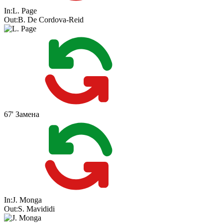
In:
L. Page
Out:
B. De Cordova-Reid
67'
Замена
In:
J. Monga
Out:
S. Mavididi