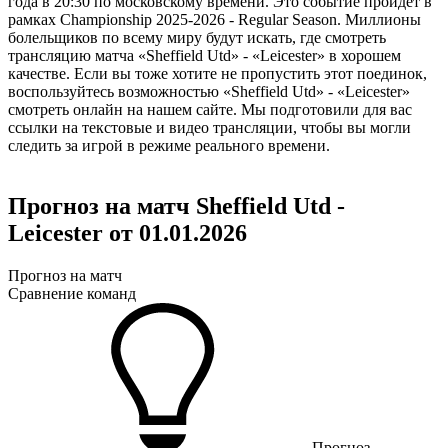
года в 20:30 по московскому времени. Это событие пройдет в
рамках Championship 2025-2026 - Regular Season. Миллионы
болельщиков по всему миру будут искать, где смотреть
трансляцию матча «Sheffield Utd» - «Leicester» в хорошем
качестве. Если вы тоже хотите не пропустить этот поединок,
воспользуйтесь возможностью «Sheffield Utd» - «Leicester»
смотреть онлайн на нашем сайте. Мы подготовили для вас
ссылки на текстовые и видео трансляции, чтобы вы могли
следить за игрой в режиме реального времени.
Прогноз на матч Sheffield Utd -
Leicester от 01.01.2026
Прогноз на матч
Сравнение команд
Прогноз