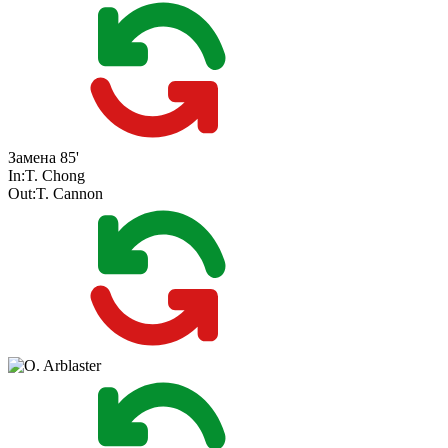
Замена
85'
In:
T. Chong
Out:
T. Cannon