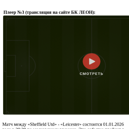
Плеер №3 (трансляция на сайте БК ЛЕОН):
Матч между «Sheffield Utd» - «Leicester» состоится 01.01.2026