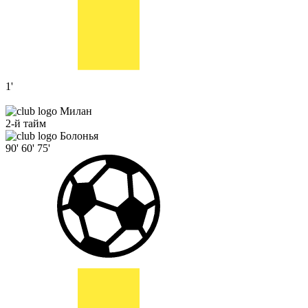
1'
Милан
2-й тайм
Болонья
90'
60'
75'