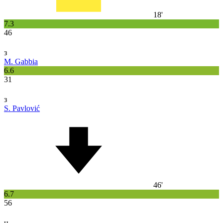
18'
7.3
46
з
M. Gabbia
6.6
31
з
S. Pavlović
46'
6.7
56
н