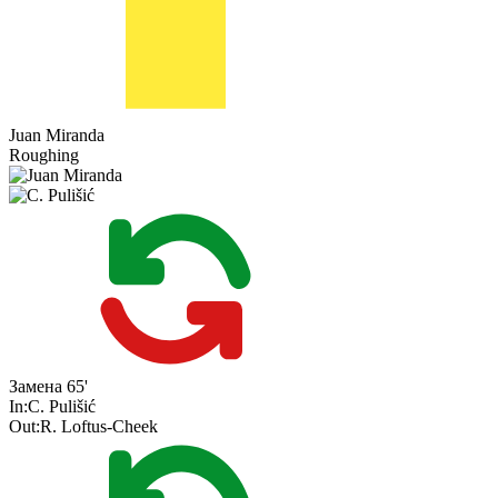
Juan Miranda
Roughing
Замена
65'
In:
C. Pulišić
Out:
R. Loftus-Cheek