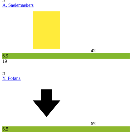
A. Saelemaekers
45'
6.9
19
п
Y. Fofana
65'
6.5