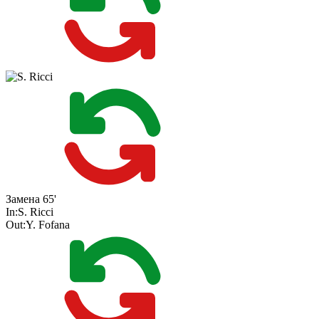
Замена
65'
In:
S. Ricci
Out:
Y. Fofana