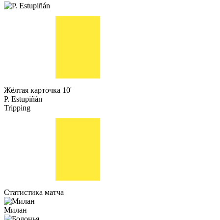
Жёлтая карточка
10'
P. Estupiñán
Tripping
Статистика матча
Милан