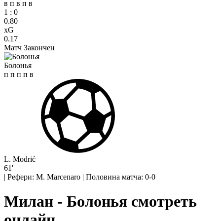
в
п
в
п
в
1
:
0
0.80
xG
0.17
Матч Закончен
Болонья
п
п
п
п
в
L. Modrić
61'
|
Рефери: M. Marcenaro
|
Половина матча: 0-0
Милан - Болонья смотреть
онлайн