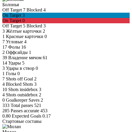
Болонья
Off Target
7
Blocked
4
On Target
3
On Target
0
Off Target
5
Blocked
3
3
Жёлтые карточки
2
1
Красные карточки
0
7
Угловые
4
17
Фолы
16
2
Оффсайды
1
39
Владение мячом
61
14
Удары
5
3
Удары в створ
0
1
Голы
0
7
Shots off Goal
2
4
Blocked Shots
3
10
Shots insidebox
3
4
Shots outsidebox
2
0
Goalkeeper Saves
2
333
Total passes
521
285
Passes accurate
453
0.80
Expected Goals
0.17
Стартовые составы
Милан