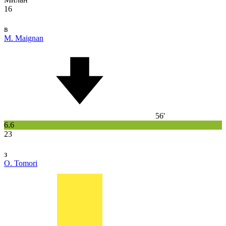
16
в
M. Maignan
56'
6.6
23
з
O. Tomori