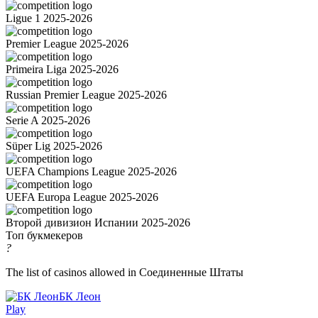
Ligue 1 2025-2026
Premier League 2025-2026
Primeira Liga 2025-2026
Russian Premier League 2025-2026
Serie A 2025-2026
Süper Lig 2025-2026
UEFA Champions League 2025-2026
UEFA Europa League 2025-2026
Второй дивизион Испании 2025-2026
Топ букмекеров
?
The list of casinos allowed in Соединенные Штаты
БК Леон
Play