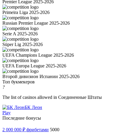
Premier League 2025-2026
Primeira Liga 2025-2026
Russian Premier League 2025-2026
Serie A 2025-2026
Süper Lig 2025-2026
UEFA Champions League 2025-2026
UEFA Europa League 2025-2026
Второй дивизион Испании 2025-2026
Топ букмекеров
?
The list of casinos allowed in Соединенные Штаты
БК Леон
Play
Последние бонусы
2 000 000 ₽ фрибетами
5000