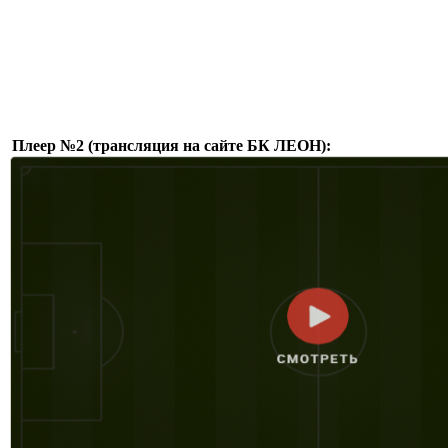
Плеер №2 (трансляция на сайте БК ЛЕОН):