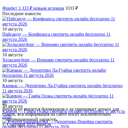
Фрибет 3 333 ₽ новым игрокам
3333 ₽
Последние новости
10 августа
Пайсанду — Конфианса смотреть онлайн бесплатно 11
августа 2026
10 августа
Хельсингборг — Вернамо смотреть онлайн бесплатно 11
августа 2026
10 августа
Каракас — Депортиво Ла-Гуайра смотреть онлайн бесплатно
11 августа 2026
10 августа
Betot.ru не явялется букмекером и не принимает деньги для
Канвон — Гамба Осака смотреть онлайн бесплатно 11 августа
ставок, вся информация на сайте носит исключительно
2026
информационный характер.
© Copyright 2025 Betot.ru