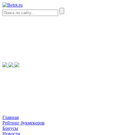
Главная
Рейтинг букмекеров
Бонусы
Новости