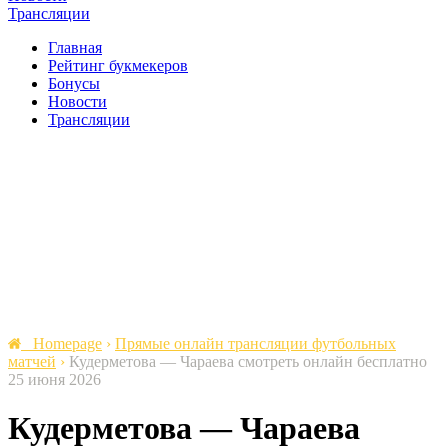
Трансляции
Главная
Рейтинг букмекеров
Бонусы
Новости
Трансляции
Homepage
›
Прямые онлайн трансляции футбольных
матчей
›
Кудерметова — Чараева смотреть онлайн бесплатно
25 июня 2026
Кудерметова — Чараева