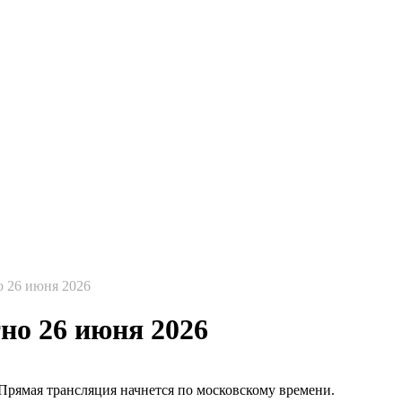
 26 июня 2026
о 26 июня 2026
 Прямая трансляция начнется по московскому времени.