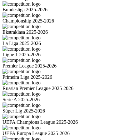
Bundesliga 2025-2026
Championship 2025-2026
Ekstraklasa 2025-2026
La Liga 2025-2026
Ligue 1 2025-2026
Premier League 2025-2026
Primeira Liga 2025-2026
Russian Premier League 2025-2026
Serie A 2025-2026
Süper Lig 2025-2026
UEFA Champions League 2025-2026
UEFA Europa League 2025-2026