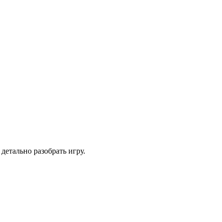
детально разобрать игру.