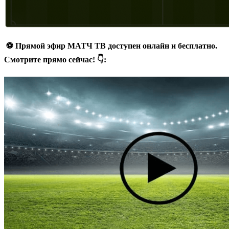
⚽️ Прямой эфир МАТЧ ТВ доступен онлайн и бесплатно.
Смотрите прямо сейчас! 👇: