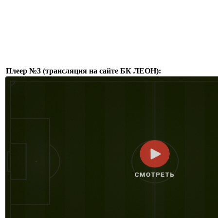
Плеер №3 (трансляция на сайте БК ЛЕОН):