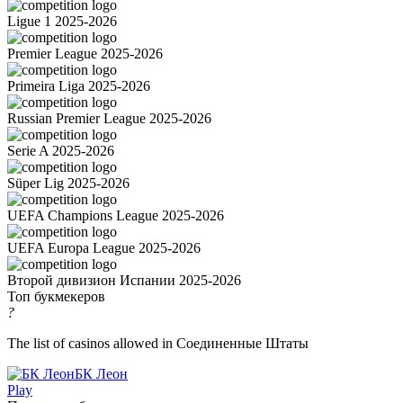
Ligue 1 2025-2026
Premier League 2025-2026
Primeira Liga 2025-2026
Russian Premier League 2025-2026
Serie A 2025-2026
Süper Lig 2025-2026
UEFA Champions League 2025-2026
UEFA Europa League 2025-2026
Второй дивизион Испании 2025-2026
Топ букмекеров
?
The list of casinos allowed in Соединенные Штаты
БК Леон
Play