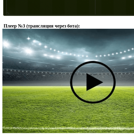
Плеер №3 (трансляция через бота):