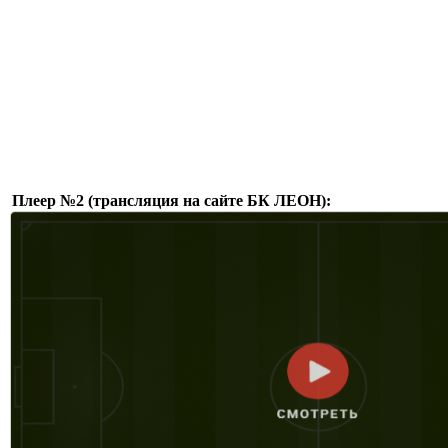
Плеер №2 (трансляция на сайте БК ЛЕОН):