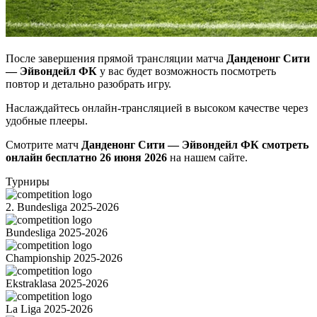
После завершения прямой трансляции матча
Данденонг Сити
— Эйвондейл ФК
у вас будет возможность посмотреть
повтор и детально разобрать игру.
Наслаждайтесь онлайн-трансляцией в высоком качестве через
удобные плееры.
Смотрите матч
Данденонг Сити — Эйвондейл ФК смотреть
онлайн бесплатно 26 июня 2026
на нашем сайте.
Турниры
2. Bundesliga 2025-2026
Bundesliga 2025-2026
Championship 2025-2026
Ekstraklasa 2025-2026
La Liga 2025-2026