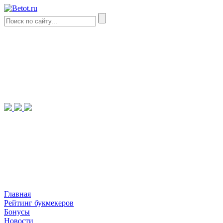
Главная
Рейтинг букмекеров
Бонусы
Новости