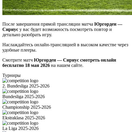
После завершения прямой трансляции матча
Юргорден —
Сириус
у вас будет возможность посмотреть повтор и
детально разобрать игру.
Наслаждайтесь онлайн-трансляцией в высоком качестве через
удобные плееры.
Смотрите матч
Юргорден — Сириус смотреть онлайн
бесплатно 18 мая 2026
на нашем сайте.
Турниры
2. Bundesliga 2025-2026
Bundesliga 2025-2026
Championship 2025-2026
Ekstraklasa 2025-2026
La Liga 2025-2026