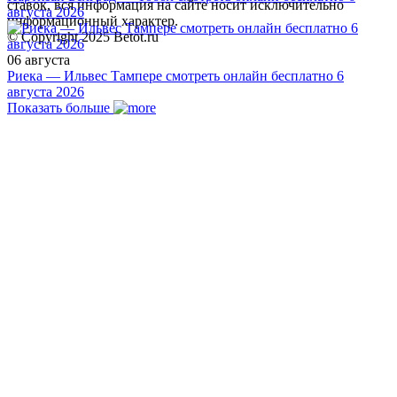
ставок, вся информация на сайте носит исключительно
августа 2026
информационный характер.
© Copyright 2025 Betot.ru
06 августа
Риека — Ильвес Тампере смотреть онлайн бесплатно 6
августа 2026
Показать больше