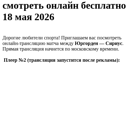
смотреть онлайн бесплатно
18 мая 2026
Дорогие любители спорта! Приглашаем вас посмотреть
онлайн-трансляцию матча между
Юргорден — Сириус
.
Прямая трансляция начнется по московскому времени.
Плеер №2 (трансляция запустится после рекламы):