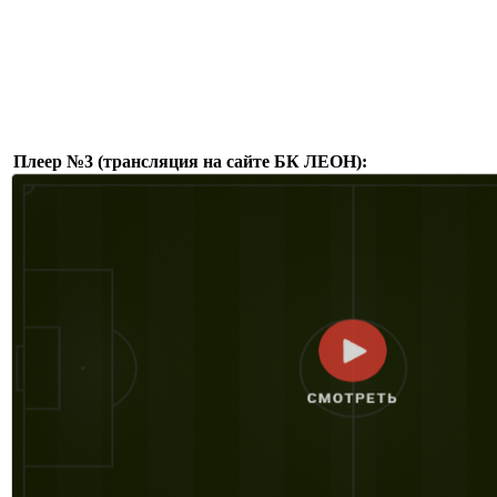
Плеер №3 (трансляция на сайте БК ЛЕОН):