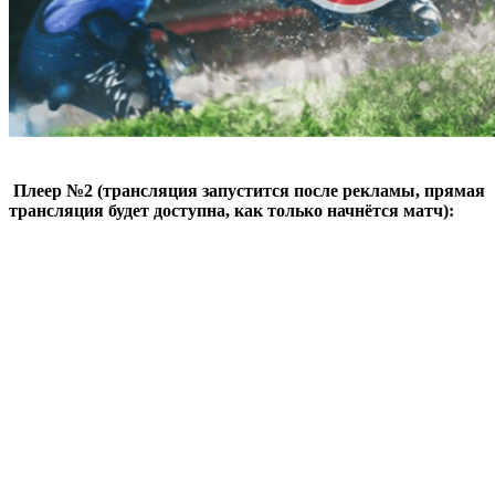
Плеер №2 (трансляция запустится после рекламы, прямая
трансляция будет доступна, как только начнётся матч):