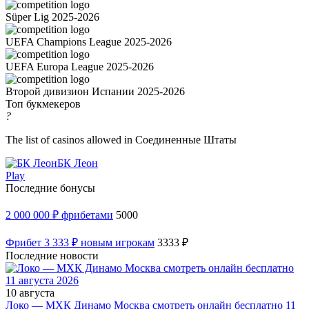
Süper Lig 2025-2026
UEFA Champions League 2025-2026
UEFA Europa League 2025-2026
Второй дивизион Испании 2025-2026
Топ букмекеров
?
The list of casinos allowed in Соединенные Штаты
БК Леон
Play
Последние бонусы
2 000 000 ₽ фрибетами
5000
Фрибет 3 333 ₽ новым игрокам
3333 ₽
Последние новости
10 августа
Локо — МХК Динамо Москва смотреть онлайн бесплатно 11