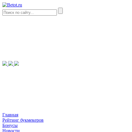
Главная
Рейтинг букмекеров
Бонусы
Новости