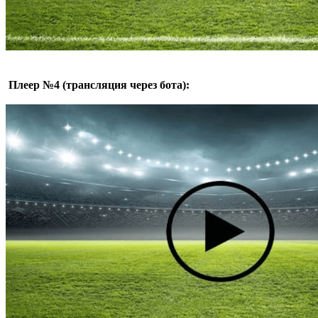
Плеер №4 (трансляция через бота):