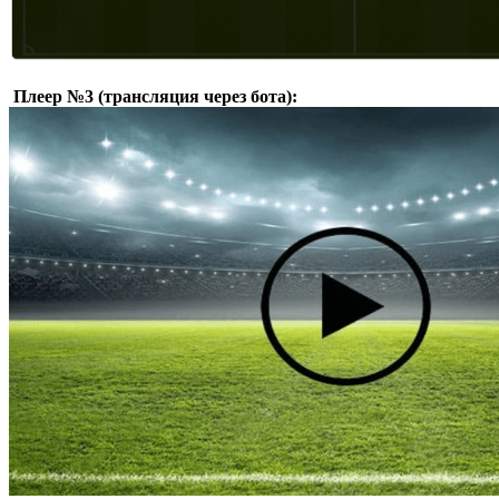
Плеер №3 (трансляция через бота):