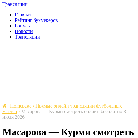
Трансляции
Главная
Рейтинг букмекеров
Бонусы
Новости
Трансляции
Homepage
›
Прямые онлайн трансляции футбольных
матчей
›
Масарова — Курми смотреть онлайн бесплатно 8
июля 2026
Масарова — Курми смотреть