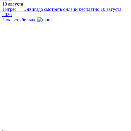
10 августа
Тигрес — Энвигадо смотреть онлайн бесплатно 10 августа
2026
Показать больше