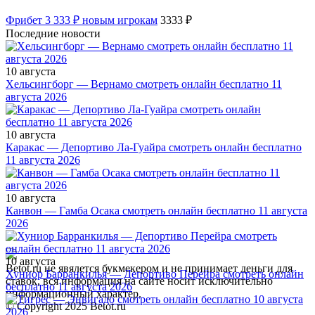
Фрибет 3 333 ₽ новым игрокам
3333 ₽
Последние новости
10 августа
Хельсингборг — Вернамо смотреть онлайн бесплатно 11
августа 2026
10 августа
Каракас — Депортиво Ла-Гуайра смотреть онлайн бесплатно
11 августа 2026
10 августа
Канвон — Гамба Осака смотреть онлайн бесплатно 11 августа
2026
10 августа
Betot.ru не явялется букмекером и не принимает деньги для
Хуниор Барранкилья — Депортиво Перейра смотреть онлайн
ставок, вся информация на сайте носит исключительно
бесплатно 11 августа 2026
информационный характер.
© Copyright 2025 Betot.ru