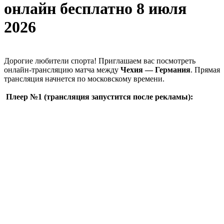
онлайн бесплатно 8 июля
2026
Дорогие любители спорта! Приглашаем вас посмотреть
онлайн-трансляцию матча между
Чехия — Германия
. Прямая
трансляция начнется по московскому времени.
Плеер №1 (трансляция запустится после рекламы):