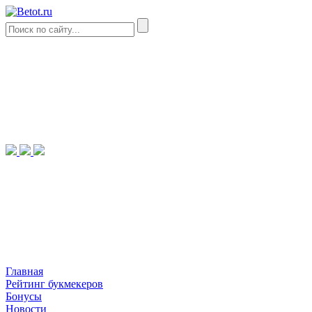
Главная
Рейтинг букмекеров
Бонусы
Новости