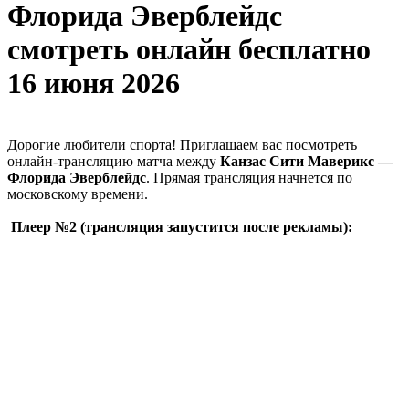
Флорида Эверблейдс
смотреть онлайн бесплатно
16 июня 2026
Дорогие любители спорта! Приглашаем вас посмотреть
онлайн-трансляцию матча между
Канзас Сити Маверикс —
Флорида Эверблейдс
. Прямая трансляция начнется по
московскому времени.
Плеер №2 (трансляция запустится после рекламы):