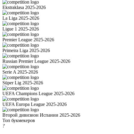
Ekstraklasa 2025-2026
La Liga 2025-2026
Ligue 1 2025-2026
Premier League 2025-2026
Primeira Liga 2025-2026
Russian Premier League 2025-2026
Serie A 2025-2026
Süper Lig 2025-2026
UEFA Champions League 2025-2026
UEFA Europa League 2025-2026
Второй дивизион Испании 2025-2026
Топ букмекеров
?