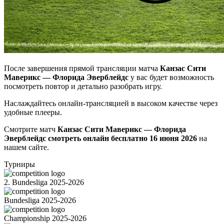
После завершения прямой трансляции матча
Канзас Сити
Маверикс — Флорида Эверблейдс
у вас будет возможность
посмотреть повтор и детально разобрать игру.
Наслаждайтесь онлайн-трансляцией в высоком качестве через
удобные плееры.
Смотрите матч
Канзас Сити Маверикс — Флорида
Эверблейдс смотреть онлайн бесплатно 16 июня 2026
на
нашем сайте.
Турниры
2. Bundesliga 2025-2026
Bundesliga 2025-2026
Championship 2025-2026