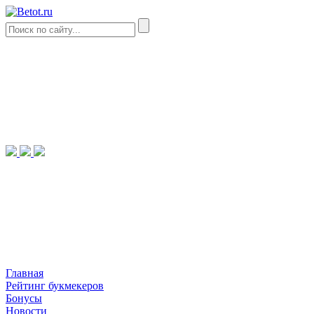
Главная
Рейтинг букмекеров
Бонусы
Новости