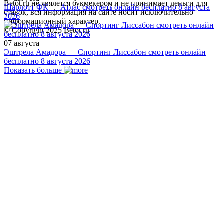
Betot.ru не явялется букмекером и не принимает деньги для
Шарлотт ФК — Атлас смотреть онлайн бесплатно 8 августа
ставок, вся информация на сайте носит исключительно
2026
информационный характер.
© Copyright 2025 Betot.ru
07 августа
Эштрела Амадора — Спортинг Лиссабон смотреть онлайн
бесплатно 8 августа 2026
Показать больше