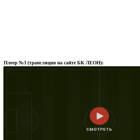
Плеер №3 (трансляция на сайте БК ЛЕОН):