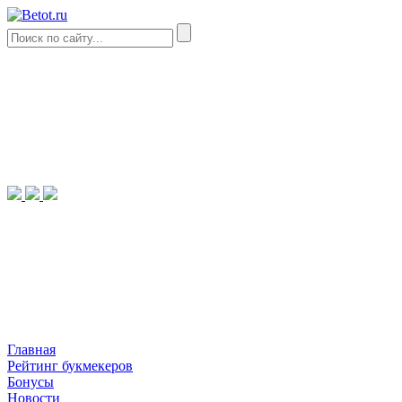
Главная
Рейтинг букмекеров
Бонусы
Новости