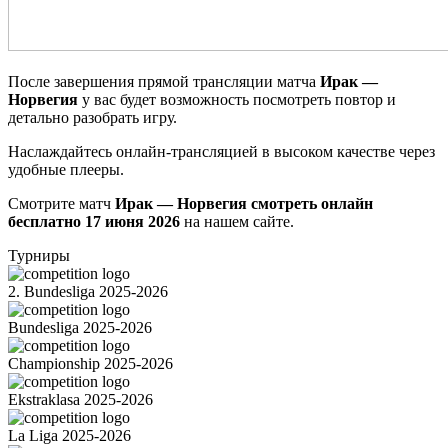
После завершения прямой трансляции матча
Ирак —
Норвегия
у вас будет возможность посмотреть повтор и
детально разобрать игру.
Наслаждайтесь онлайн-трансляцией в высоком качестве через
удобные плееры.
Смотрите матч
Ирак — Норвегия смотреть онлайн
бесплатно 17 июня 2026
на нашем сайте.
Турниры
2. Bundesliga 2025-2026
Bundesliga 2025-2026
Championship 2025-2026
Ekstraklasa 2025-2026
La Liga 2025-2026