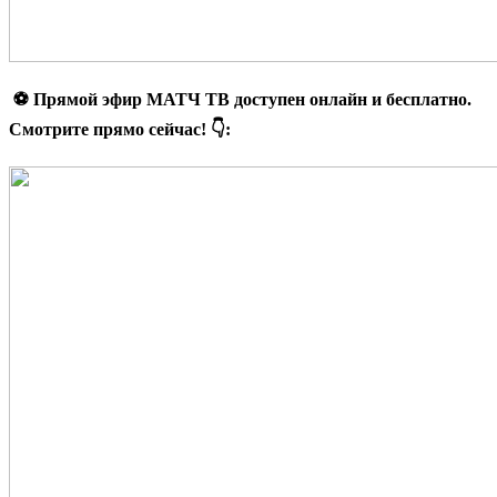
⚽️ Прямой эфир МАТЧ ТВ доступен онлайн и бесплатно.
Смотрите прямо сейчас! 👇: