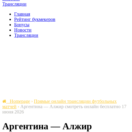
Трансляции
Главная
Рейтинг букмекеров
Бонусы
Новости
Трансляции
Homepage
›
Прямые онлайн трансляции футбольных
матчей
›
Аргентина — Алжир смотреть онлайн бесплатно 17
июня 2026
Аргентина — Алжир