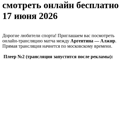
смотреть онлайн бесплатно
17 июня 2026
Дорогие любители спорта! Приглашаем вас посмотреть
онлайн-трансляцию матча между
Аргентина — Алжир
.
Прямая трансляция начнется по московскому времени.
Плеер №2 (трансляция запустится после рекламы):