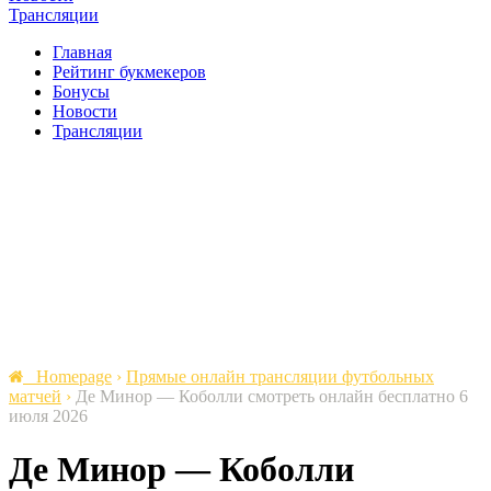
Трансляции
Главная
Рейтинг букмекеров
Бонусы
Новости
Трансляции
Homepage
›
Прямые онлайн трансляции футбольных
матчей
›
Де Минор — Коболли смотреть онлайн бесплатно 6
июля 2026
Де Минор — Коболли