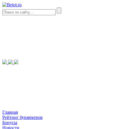
Главная
Рейтинг букмекеров
Бонусы
Новости