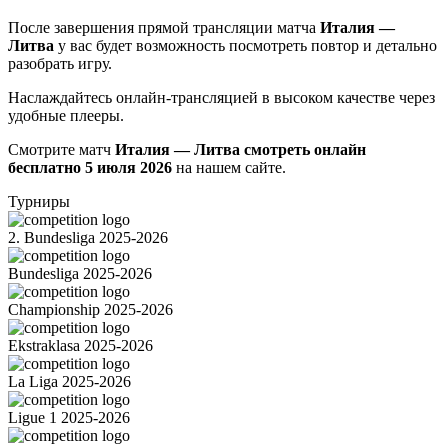
После завершения прямой трансляции матча
Италия —
Литва
у вас будет возможность посмотреть повтор и детально
разобрать игру.
Наслаждайтесь онлайн-трансляцией в высоком качестве через
удобные плееры.
Смотрите матч
Италия — Литва смотреть онлайн
бесплатно 5 июля 2026
на нашем сайте.
Турниры
2. Bundesliga 2025-2026
Bundesliga 2025-2026
Championship 2025-2026
Ekstraklasa 2025-2026
La Liga 2025-2026
Ligue 1 2025-2026