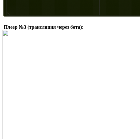
Плеер №3 (трансляция через бота):