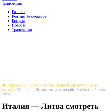
Трансляции
Главная
Рейтинг букмекеров
Бонусы
Новости
Трансляции
Homepage
›
Прямые онлайн трансляции футбольных
матчей
›
Италия — Литва смотреть онлайн бесплатно 5 июля
2026
Италия — Литва смотреть