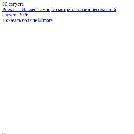
06 августа
Риека — Ильвес Тампере смотреть онлайн бесплатно 6
августа 2026
Показать больше