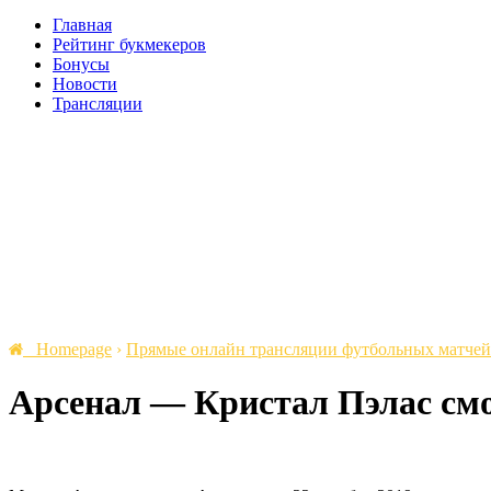
Главная
Рейтинг букмекеров
Бонусы
Новости
Трансляции
Homepage
›
Прямые онлайн трансляции футбольных матчей
Арсенал — Кристал Пэлас смо