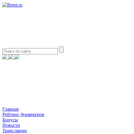
Главная
Рейтинг букмекеров
Бонусы
Новости
Трансляции