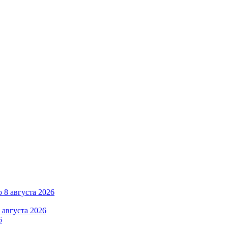
августа 2026