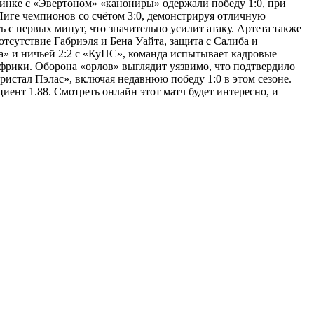
единке с «Эвертоном» «канониры» одержали победу 1:0, при
Лиге чемпионов со счётом 3:0, демонстрируя отличную
 с первых минут, что значительно усилит атаку. Артета также
отсутствие Габриэля и Бена Уайта, защита с Салиба и
а» и ничьей 2:2 с «КуПС», команда испытывает кадровые
фрики. Оборона «орлов» выглядит уязвимо, что подтвердило
ристал Пэлас», включая недавнюю победу 1:0 в этом сезоне.
иент 1.88. Смотреть онлайн этот матч будет интересно, и