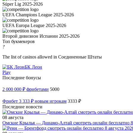
Süper Lig 2025-2026
UEFA Champions League 2025-2026
UEFA Europa League 2025-2026
Второй дивизион Испании 2025-2026
Топ букмекеров
?
The list of casinos allowed in Соединенные Штаты
БК Леон
Play
Последние бонусы
2 000 000 ₽ фрибетами
5000
Фрибет 3 333 ₽ новым игрокам
3333 ₽
Последние новости
08 августа
Омские Крылья — Динамо-Алтай смотреть онлайн бесплатно 8 