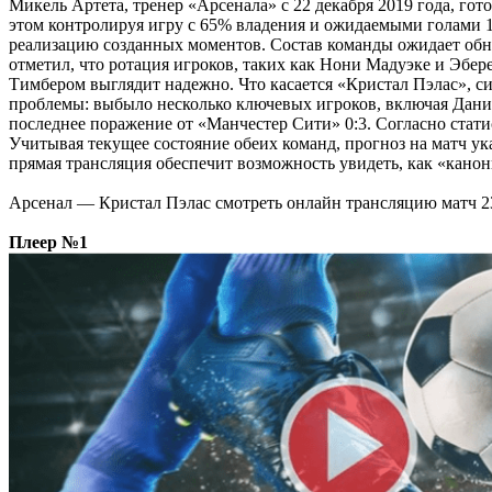
Микель Артета, тренер «Арсенала» с 22 декабря 2019 года, го
этом контролируя игру с 65% владения и ожидаемыми голами 1.
реализацию созданных моментов. Состав команды ожидает обнов
отметил, что ротация игроков, таких как Нони Мадуэке и Эбер
Тимбером выглядит надежно. Что касается «Кристал Пэлас», с
проблемы: выбыло несколько ключевых игроков, включая Даниэ
последнее поражение от «Манчестер Сити» 0:3. Согласно стати
Учитывая текущее состояние обеих команд, прогноз на матч ука
прямая трансляция обеспечит возможность увидеть, как «кан
Арсенал — Кристал Пэлас смотреть онлайн трансляцию матч 23
Плеер №1