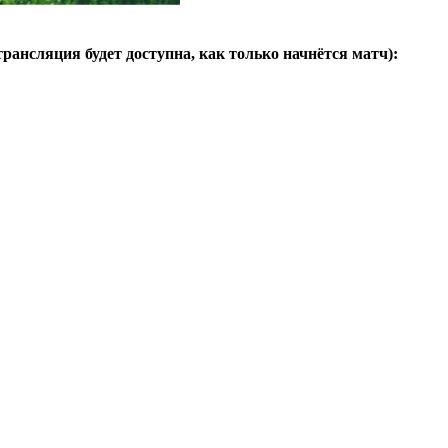
ансляция будет доступна, как только начнётся матч):