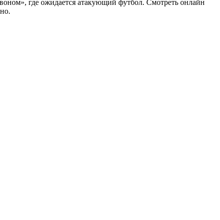
воном», где ожидается атакующий футбол. Смотреть онлайн
но.