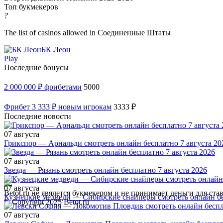
Топ букмекеров
?
The list of casinos allowed in Соединенные Штаты
БК Леон
Play
Последние бонусы
2 000 000 ₽ фрибетами
5000
Фрибет 3 333 ₽ новым игрокам
3333 ₽
Последние новости
07 августа
Грикспор — Арнальди смотреть онлайн бесплатно 7 августа 20
07 августа
Звезда — Рязань смотреть онлайн бесплатно 7 августа 2026
07 августа
Betot.ru не явялется букмекером и не принимает деньги для с
Кузнецкие медведи — Сибирские снайперы смотреть онлайн бе
© Copyright 2025 Betot.ru
07 августа