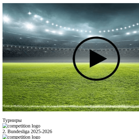
Турниры
2. Bundesliga 2025-2026