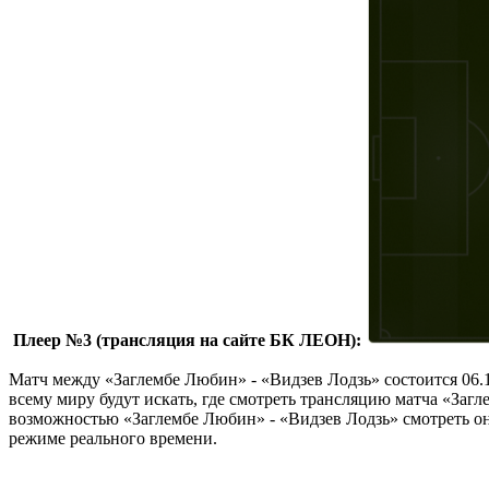
Плеер №3 (трансляция на сайте БК ЛЕОН):
Матч между «Заглембе Любин» - «Видзев Лодзь» состоится 06.1
всему миру будут искать, где смотреть трансляцию матча «Загл
возможностью «Заглембе Любин» - «Видзев Лодзь» смотреть онл
режиме реального времени.