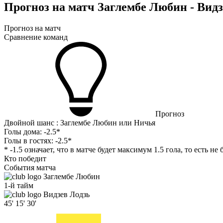
Прогноз на матч Заглембе Любин - Видзе
Прогноз на матч
Сравнение команд
Прогноз
Двойной шанс : Заглембе Любин или Ничья
Голы дома:
-2.5*
Голы в гостях:
-2.5*
* -1.5 означает, что в матче будет максимум 1.5 гола, то есть не
Кто победит
События матча
Заглембе Любин
1-й тайм
Видзев Лодзь
45'
15'
30'