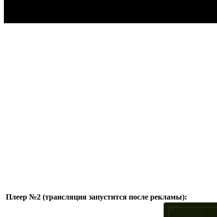
Плеер №2 (трансляция запустится после рекламы):