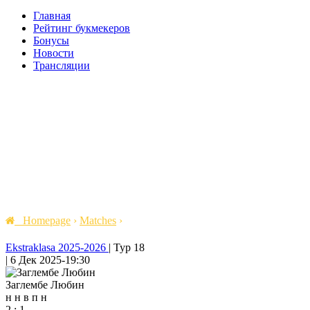
Главная
Рейтинг букмекеров
Бонусы
Новости
Трансляции
Homepage
›
Matches
›
Ekstraklasa 2025-2026
|
Тур 18
|
6 Дек 2025
-
19:30
Заглембе Любин
н
н
в
п
н
2
:
1