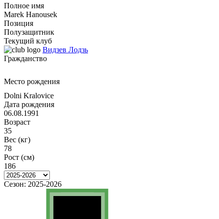
Полное имя
Marek Hanousek
Позиция
Полузащитник
Текущий клуб
Видзев Лодзь
Гражданство
Место рождения
Dolni Kralovice
Дата рождения
06.08.1991
Возраст
35
Вес (кг)
78
Рост (см)
186
Сезон:
2025-2026