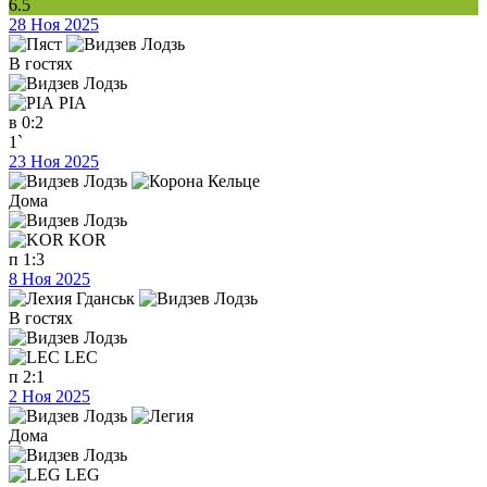
6.5
28 Ноя 2025
В гостях
PIA
в
0:2
1`
23 Ноя 2025
Дома
KOR
п
1:3
8 Ноя 2025
В гостях
LEC
п
2:1
2 Ноя 2025
Дома
LEG