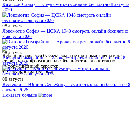
Кимчхон Санму — Сеул смотреть онлайн бесплатно 8 августа
2026
08 августа
Локомотив София — ЦСКА 1948 смотреть онлайн бесплатно
8 августа 2026
08 августа
Betot.ru не явялется букмекером и не принимает деньги для
Витория Гимарайнш — Арока смотреть онлайн бесплатно 8
ставок, вся информация на сайте носит исключительно
августа 2026
информационный характер.
© Copyright 2025 Betot.ru
08 августа
Вестерло — Юнион Сен-Жилуаз смотреть онлайн бесплатно 8
августа 2026
Показать больше