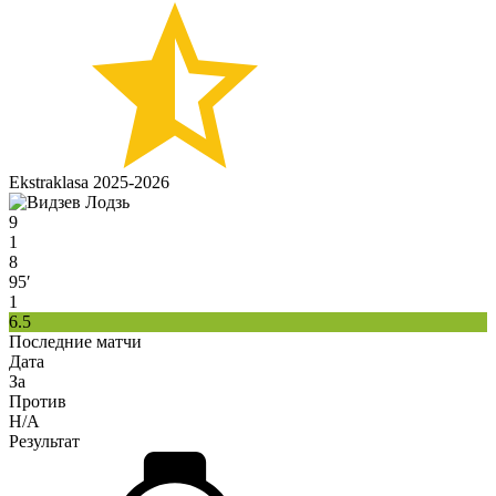
Ekstraklasa 2025-2026
9
1
8
95′
1
6.5
Последние матчи
Дата
За
Против
H/A
Результат