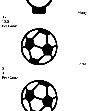
Минут
95
10.6
Per Game
Голы
0
0
Per Game