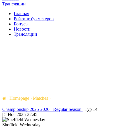
Трансляции
Главная
Рейтинг букмекеров
Бонусы
Новости
Трансляции
Homepage
›
Matches
›
Championship 2025-2026 - Regular Season
|
Тур 14
|
5 Ноя 2025
-
22:45
Sheffield Wednesday