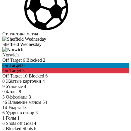
Статистика матча
Sheffield Wednesday
Norwich
Off Target
6
Blocked
2
On Target
6
On Target
3
Off Target
10
Blocked
6
0
Жёлтые карточки
4
9
Угловые
4
9
Фолы
8
3
Оффсайды
3
46
Владение мячом
54
14
Удары
13
6
Удары в створ
3
1
Голы
1
6
Shots off Goal
4
2
Blocked Shots
6