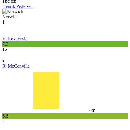
Тренер
Henrik Pedersen
Norwich
1
в
V. Kovačević
7.9
15
з
R. McConville
90'
6.6
4