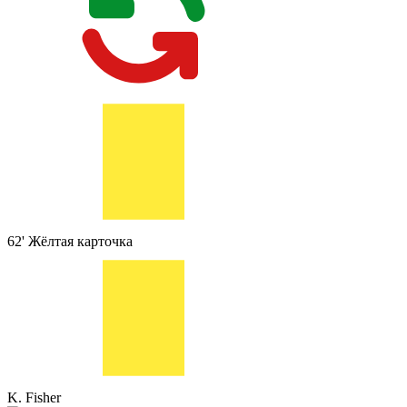
62'
Жёлтая карточка
K. Fisher