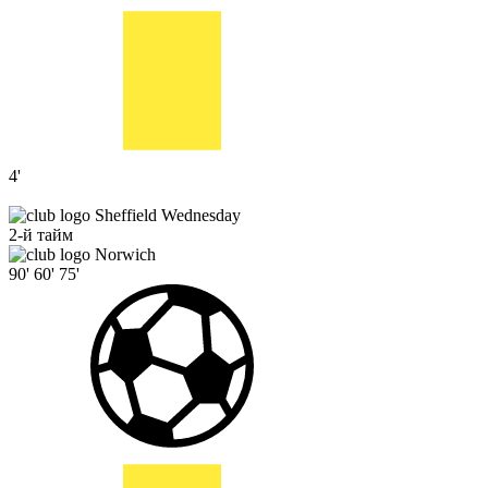
4'
Sheffield Wednesday
2-й тайм
Norwich
90'
60'
75'