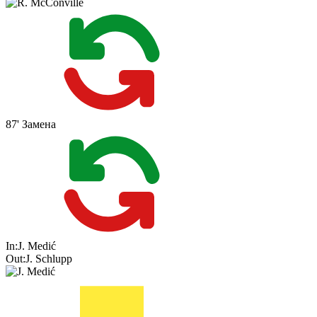
87'
Замена
In:
J. Medić
Out:
J. Schlupp