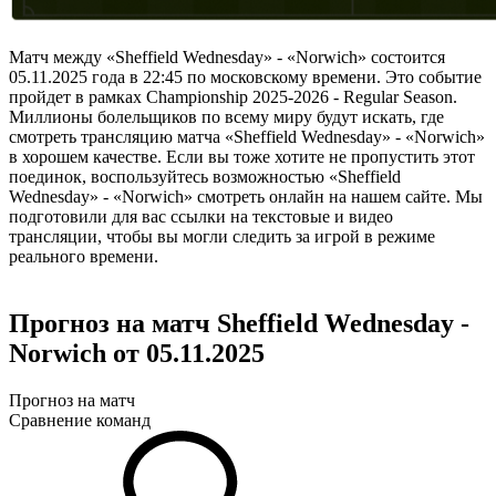
Матч между «Sheffield Wednesday» - «Norwich» состоится
05.11.2025 года в 22:45 по московскому времени. Это событие
пройдет в рамках Championship 2025-2026 - Regular Season.
Миллионы болельщиков по всему миру будут искать, где
смотреть трансляцию матча «Sheffield Wednesday» - «Norwich»
в хорошем качестве. Если вы тоже хотите не пропустить этот
поединок, воспользуйтесь возможностью «Sheffield
Wednesday» - «Norwich» смотреть онлайн на нашем сайте. Мы
подготовили для вас ссылки на текстовые и видео
трансляции, чтобы вы могли следить за игрой в режиме
реального времени.
Прогноз на матч Sheffield Wednesday -
Norwich от 05.11.2025
Прогноз на матч
Сравнение команд