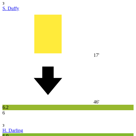
з
S. Duffy
17'
46'
6.2
6
з
H. Darling
6.9