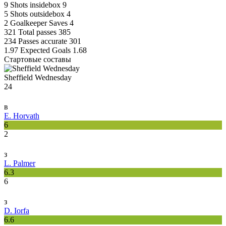
9
Shots insidebox
9
5
Shots outsidebox
4
2
Goalkeeper Saves
4
321
Total passes
385
234
Passes accurate
301
1.97
Expected Goals
1.68
Стартовые составы
Sheffield Wednesday
24
в
E. Horvath
6
2
з
L. Palmer
6.3
6
з
D. Iorfa
6.6