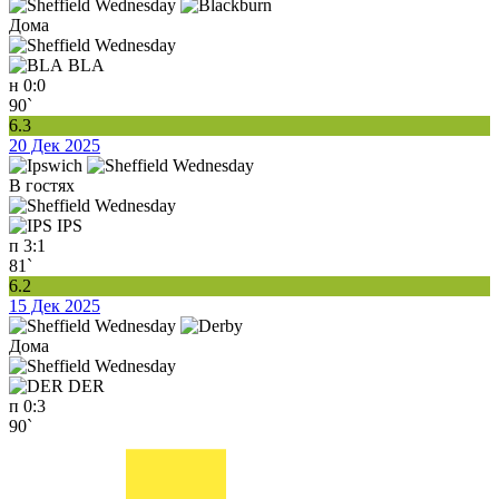
Дома
BLA
н
0:0
90`
6.3
20 Дек 2025
В гостях
IPS
п
3:1
81`
6.2
15 Дек 2025
Дома
DER
п
0:3
90`