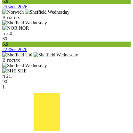
6.9
25 Фев 2026
В гостях
NOR
п
2:0
60`
6.9
22 Фев 2026
В гостях
SHE
п
2:1
90`
1