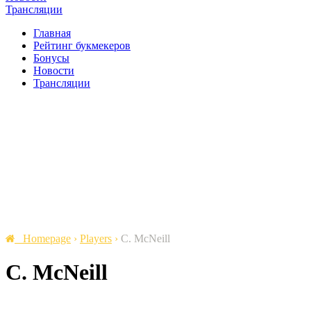
Трансляции
Главная
Рейтинг букмекеров
Бонусы
Новости
Трансляции
Homepage
›
Players
›
C. McNeill
C. McNeill