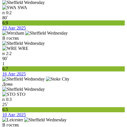
SWA
п
0:2
80`
6.9
23 Авг 2025
В гостях
WRE
н
2:2
90`
1
6.7
16 Авг 2025
Дома
STO
п
0:3
25`
6.5
10 Авг 2025
В гостях