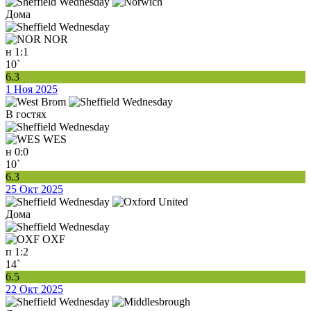
Дома
NOR
н
1:1
10`
6.3
1 Ноя 2025
В гостях
WES
н
0:0
10`
6.3
25 Окт 2025
Дома
OXF
п
1:2
14`
6.5
22 Окт 2025