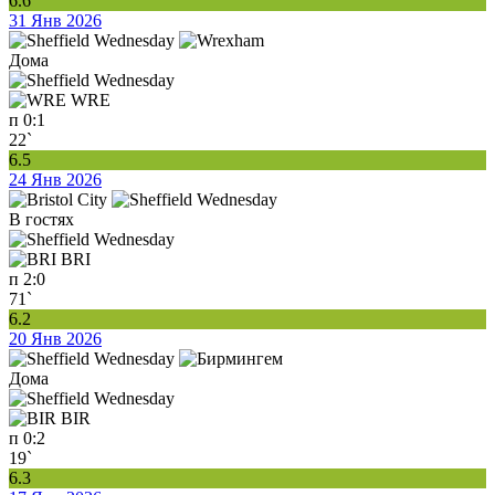
6.6
31 Янв 2026
Дома
WRE
п
0:1
22`
6.5
24 Янв 2026
В гостях
BRI
п
2:0
71`
6.2
20 Янв 2026
Дома
BIR
п
0:2
19`
6.3