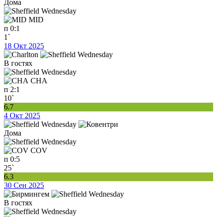
Дома
MID
п
0:1
1`
18 Окт 2025
В гостях
CHA
п
2:1
10`
6.7
4 Окт 2025
Дома
COV
п
0:5
25`
6.3
30 Сен 2025
В гостях