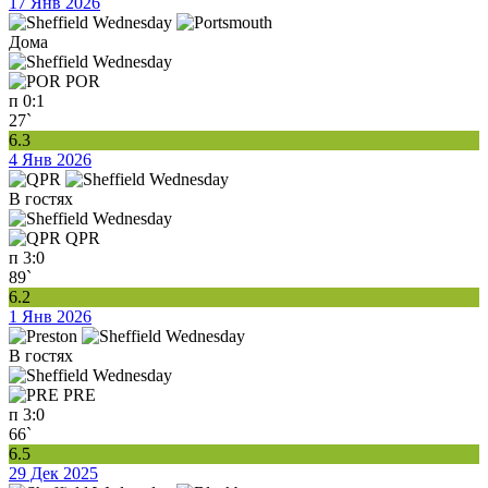
17 Янв 2026
Дома
POR
п
0:1
27`
6.3
4 Янв 2026
В гостях
QPR
п
3:0
89`
6.2
1 Янв 2026
В гостях
PRE
п
3:0
66`
6.5
29 Дек 2025