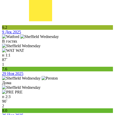
6.2
9 Дек 2025
В гостях
WAT
н
1:1
87`
1
7.6
29 Ноя 2025
Дома
PRE
п
2:3
90`
2
8.0