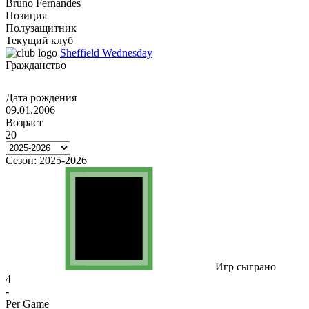
Bruno Fernandes
Позиция
Полузащитник
Текущий клуб
Sheffield Wednesday
Гражданство
Дата рождения
09.01.2006
Возраст
20
Сезон:
2025-2026
Игр сыграно
4
-
Per Game