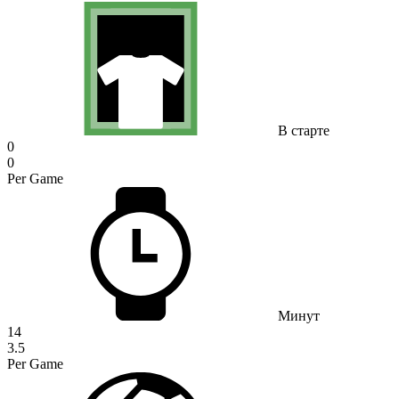
В старте
0
0
Per Game
Минут
14
3.5
Per Game