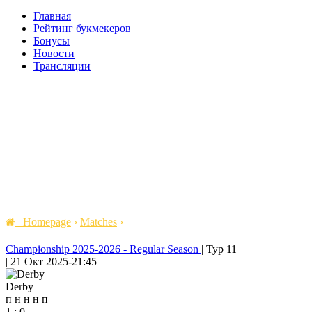
Главная
Рейтинг букмекеров
Бонусы
Новости
Трансляции
Homepage
›
Matches
›
Championship 2025-2026 - Regular Season
|
Тур 11
|
21 Окт 2025
-
21:45
Derby
п
н
н
н
п
1
:
0