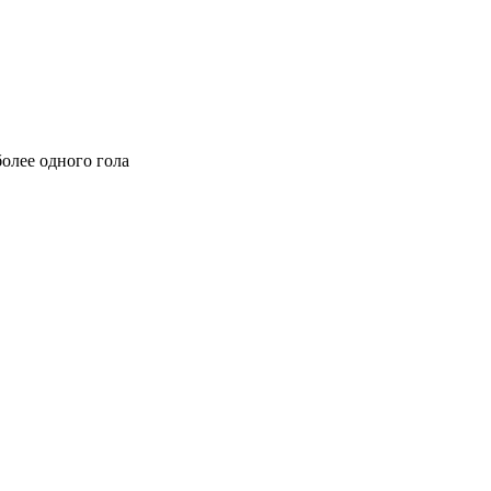
 более одного гола