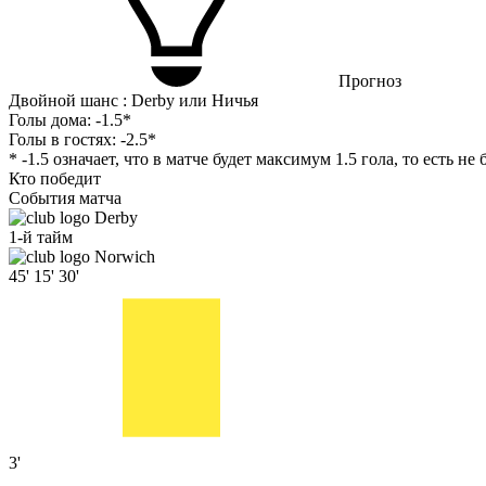
Прогноз
Двойной шанс : Derby или Ничья
Голы дома:
-1.5*
Голы в гостях:
-2.5*
* -1.5 означает, что в матче будет максимум 1.5 гола, то есть не
Кто победит
События матча
Derby
1-й тайм
Norwich
45'
15'
30'
3'