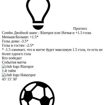
Прогноз
Combo Двойной шанс : Rizespor или Ничья и +1.5 голы
Меньше/Больше:
+1.5*
Голы дома:
-3.5*
Голы в гостях:
-2.5*
* -1.5 означает, что в матче будет максимум 1.5 гола, то есть не
более одного гола
Кто победит
События матча
Rizespor
1-й тайм
Hatayspor
45'
15'
30'