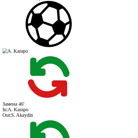
Замена
46'
In:
A. Karapo
Out:
S. Akaydin