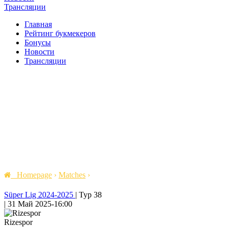
Трансляции
Главная
Рейтинг букмекеров
Бонусы
Новости
Трансляции
Homepage
›
Matches
›
Süper Lig 2024-2025
|
Тур 38
|
31 Май 2025
-
16:00
Rizespor