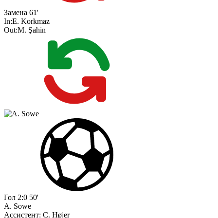
Замена
61'
In:
E. Korkmaz
Out:
M. Şahin
Гол
2:0
50'
A. Sowe
Ассистент:
C. Højer