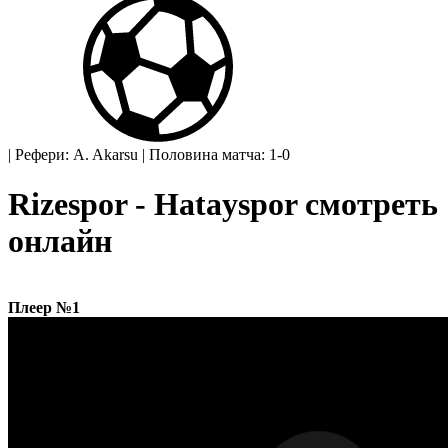
|
Рефери: A. Akarsu
|
Половина матча: 1-0
Rizespor - Hatayspor смотреть
онлайн
Плеер №1