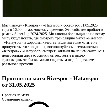
Матч между «Rizespor» - «Hatayspor» состоится 31.05.2025
года в 16:00 по московскому времени. Это событие пройдет в
рамках Süper Lig 2024-2025. Миллионы болельщиков по всему
миру будут искать, где смотреть трансляцию матча «Rizespor»
- «Hatayspor» в хорошем качестве. Если вы тоже хотите не
пропустить этот поединок, воспользуйтесь возможностью
«Rizespor» - «Hatayspor» смотреть онлайн на нашем сайте. Мы
подготовили для вас ссылки на текстовые и видео
трансляции, чтобы вы могли следить за игрой в режиме
реального времени.
Прогноз на матч Rizespor - Hatayspor
от 31.05.2025
Прогноз на матч
Сравнение команд