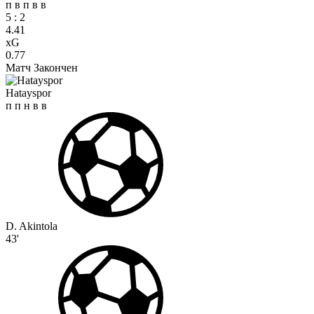
п
в
п
в
в
5
:
2
4.41
xG
0.77
Матч Закончен
Hatayspor
п
п
н
в
в
D. Akintola
43'