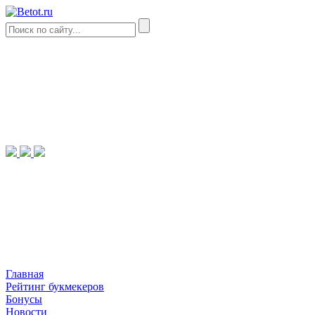
Главная
Рейтинг букмекеров
Бонусы
Новости