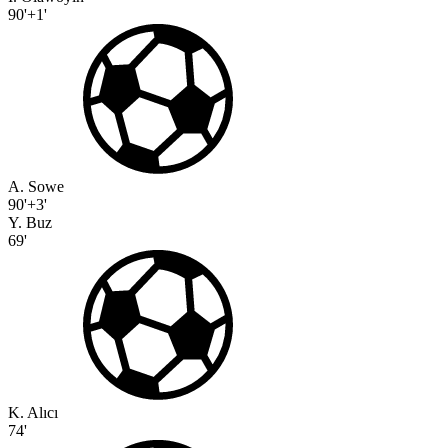
90'+1'
A. Sowe
90'+3'
Y. Buz
69'
K. Alıcı
74'