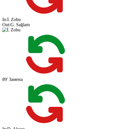
In:
İ. Zobu
Out:
G. Sağlam
89'
Замена
In:
D. Aksoy