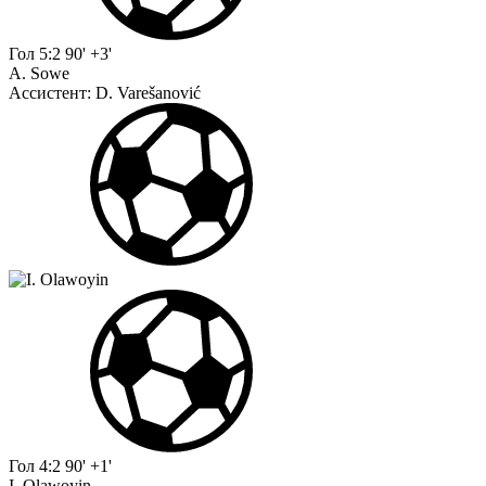
Гол
5:2
90' +3'
A. Sowe
Ассистент:
D. Varešanović
Гол
4:2
90' +1'
I. Olawoyin