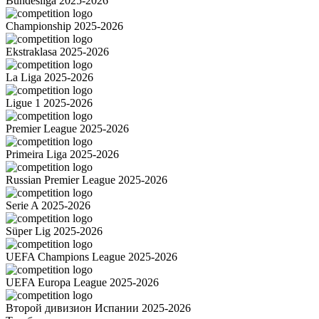
Bundesliga 2025-2026
Championship 2025-2026
Ekstraklasa 2025-2026
La Liga 2025-2026
Ligue 1 2025-2026
Premier League 2025-2026
Primeira Liga 2025-2026
Russian Premier League 2025-2026
Serie A 2025-2026
Süper Lig 2025-2026
UEFA Champions League 2025-2026
UEFA Europa League 2025-2026
Второй дивизион Испании 2025-2026