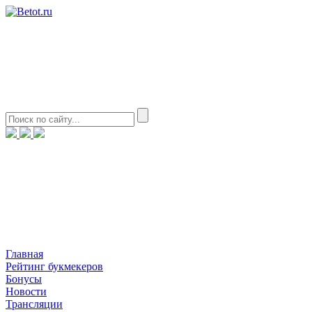
Главная
Рейтинг букмекеров
Бонусы
Новости
Трансляции