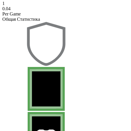
1
0.04
Per Game
Общая Статистика