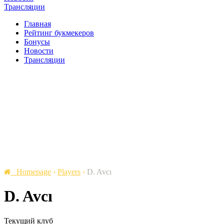
Трансляции
Главная
Рейтинг букмекеров
Бонусы
Новости
Трансляции
Homepage
›
Players
›
D. Avcı
D. Avcı
Текущий клуб