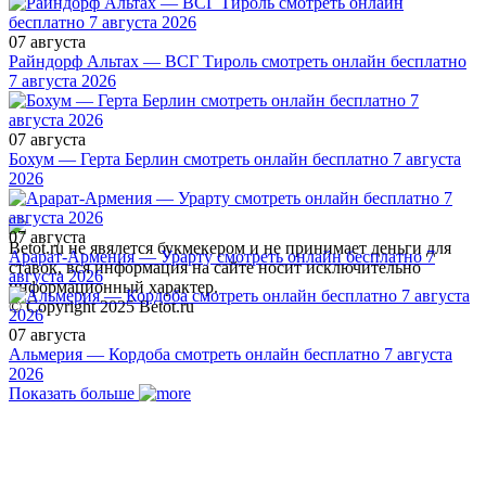
07 августа
Райндорф Альтах — ВСГ Тироль смотреть онлайн бесплатно
7 августа 2026
07 августа
Бохум — Герта Берлин смотреть онлайн бесплатно 7 августа
2026
07 августа
Betot.ru не явялется букмекером и не принимает деньги для
Арарат-Армения — Урарту смотреть онлайн бесплатно 7
ставок, вся информация на сайте носит исключительно
августа 2026
информационный характер.
© Copyright 2025 Betot.ru
07 августа
Альмерия — Кордоба смотреть онлайн бесплатно 7 августа
2026
Показать больше