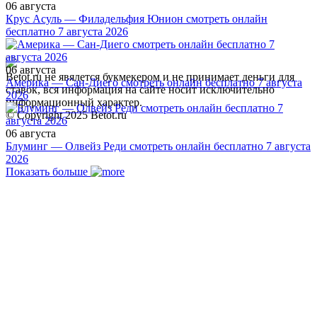
06 августа
Крус Асуль — Филадельфия Юнион смотреть онлайн
бесплатно 7 августа 2026
06 августа
Betot.ru не явялется букмекером и не принимает деньги для
Америка — Сан-Диего смотреть онлайн бесплатно 7 августа
ставок, вся информация на сайте носит исключительно
2026
информационный характер.
© Copyright 2025 Betot.ru
06 августа
Блуминг — Олвейз Реди смотреть онлайн бесплатно 7 августа
2026
Показать больше