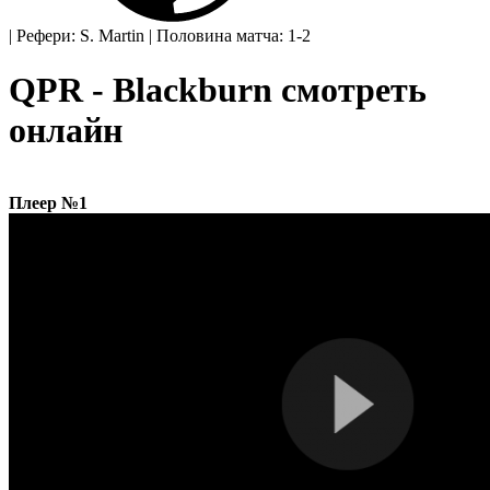
|
Рефери: S. Martin
|
Половина матча: 1-2
QPR - Blackburn смотреть
онлайн
Плеер №1