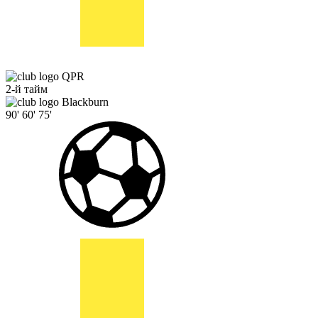
QPR
2-й тайм
Blackburn
90'
60'
75'