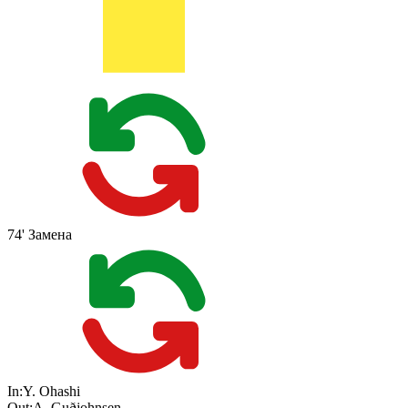
74'
Замена
In:
Y. Ohashi
Out:
A. Guðjohnsen