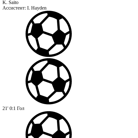
K. Saito
Ассистент:
I. Hayden
21'
0:1
Гол