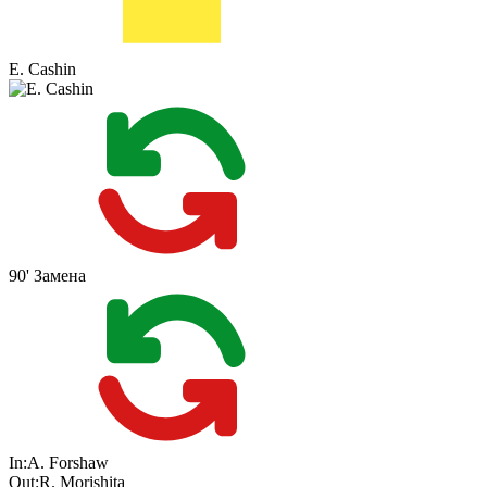
E. Cashin
90'
Замена
In:
A. Forshaw
Out:
R. Morishita