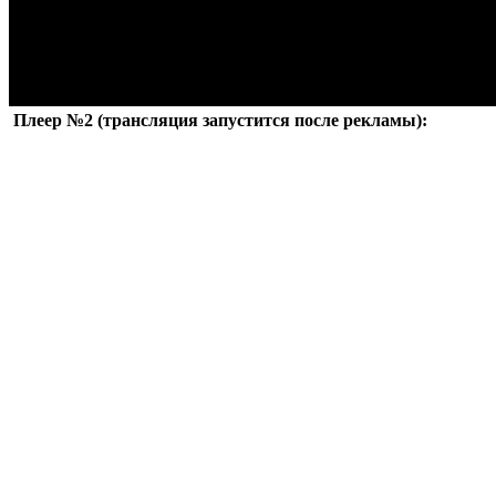
Плеер №2 (трансляция запустится после рекламы):