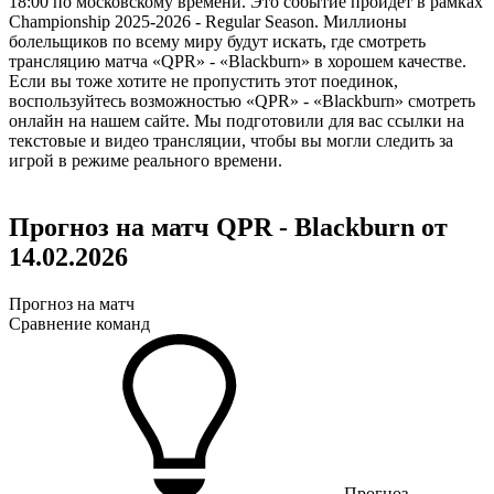
18:00 по московскому времени. Это событие пройдет в рамках
Championship 2025-2026 - Regular Season. Миллионы
болельщиков по всему миру будут искать, где смотреть
трансляцию матча «QPR» - «Blackburn» в хорошем качестве.
Если вы тоже хотите не пропустить этот поединок,
воспользуйтесь возможностью «QPR» - «Blackburn» смотреть
онлайн на нашем сайте. Мы подготовили для вас ссылки на
текстовые и видео трансляции, чтобы вы могли следить за
игрой в режиме реального времени.
Прогноз на матч QPR - Blackburn от
14.02.2026
Прогноз на матч
Сравнение команд
Прогноз