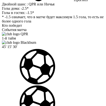
Двойной шанс : QPR или Ничья
Голы дома:
-2.5*
Голы в гостях:
-1.5*
* -1.5 означает, что в матче будет максимум 1.5 гола, то есть не
более одного гола
Кто победит
События матча
QPR
1-й тайм
Blackburn
45'
15'
30'