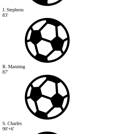
J. Stephens
83'
R. Manning
87'
S. Charles
90'+6'