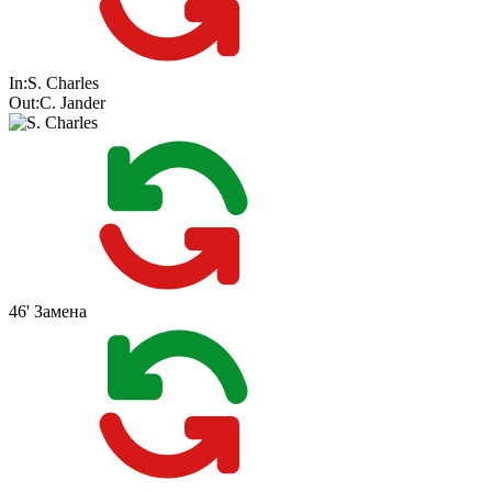
In:
S. Charles
Out:
C. Jander
46'
Замена