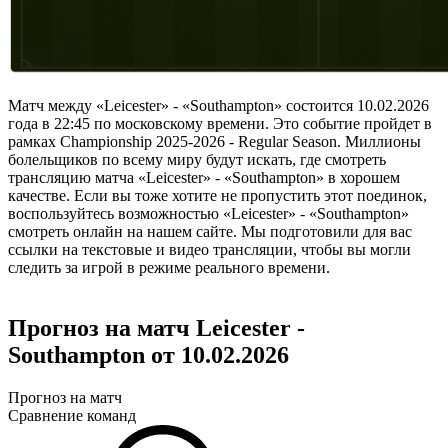
Матч между «Leicester» - «Southampton» состоится 10.02.2026
года в 22:45 по московскому времени. Это событие пройдет в
рамках Championship 2025-2026 - Regular Season. Миллионы
болельщиков по всему миру будут искать, где смотреть
трансляцию матча «Leicester» - «Southampton» в хорошем
качестве. Если вы тоже хотите не пропустить этот поединок,
воспользуйтесь возможностью «Leicester» - «Southampton»
смотреть онлайн на нашем сайте. Мы подготовили для вас
ссылки на текстовые и видео трансляции, чтобы вы могли
следить за игрой в режиме реального времени.
Прогноз на матч Leicester -
Southampton от 10.02.2026
Прогноз на матч
Сравнение команд