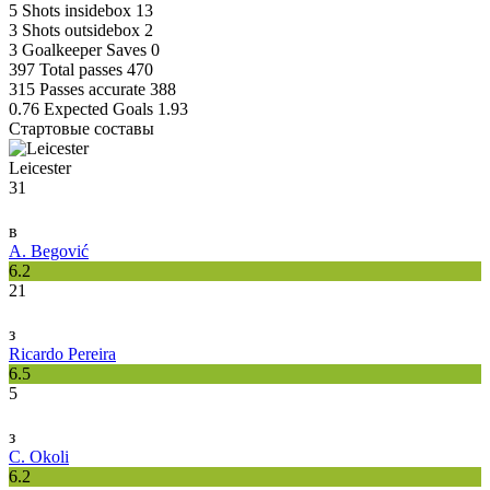
5
Shots insidebox
13
3
Shots outsidebox
2
3
Goalkeeper Saves
0
397
Total passes
470
315
Passes accurate
388
0.76
Expected Goals
1.93
Стартовые составы
Leicester
31
в
A. Begović
6.2
21
з
Ricardo Pereira
6.5
5
з
C. Okoli
6.2