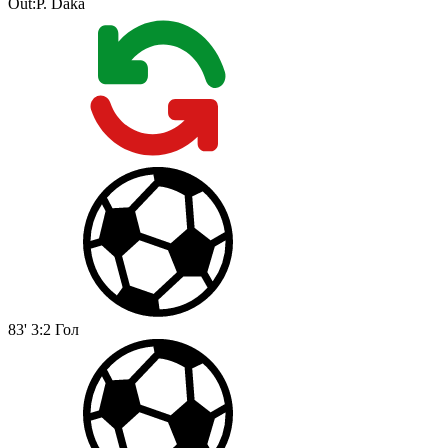
Out:
P. Daka
83'
3:2
Гол