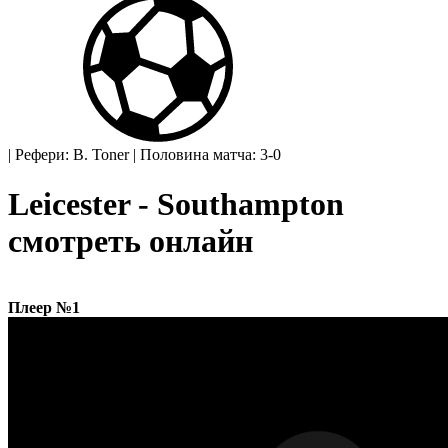
|
Рефери: B. Toner
|
Половина матча: 3-0
Leicester - Southampton
смотреть онлайн
Плеер №1