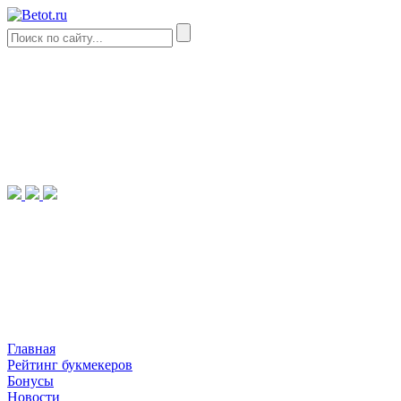
Главная
Рейтинг букмекеров
Бонусы
Новости