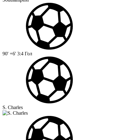
90' +6'
3:4
Гол
S. Charles