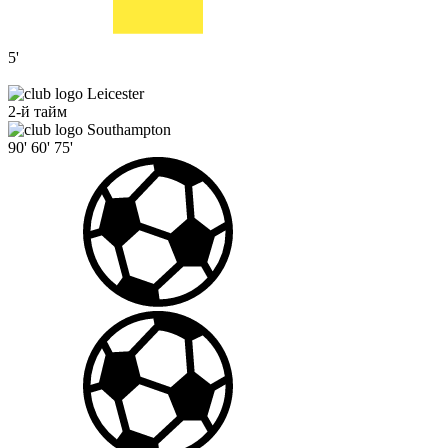
5'
Leicester
2-й тайм
Southampton
90'
60'
75'