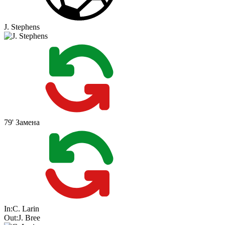
J. Stephens
79'
Замена
In:
C. Larin
Out:
J. Bree