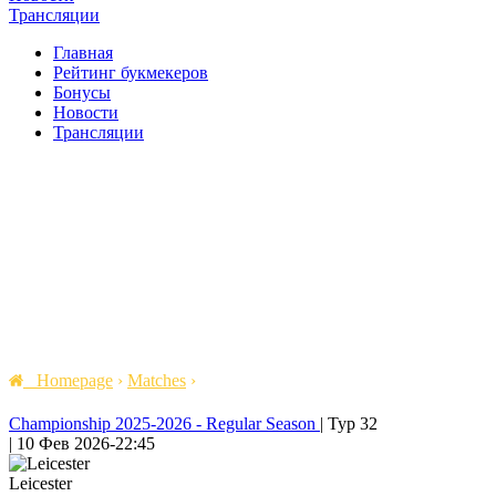
Трансляции
Главная
Рейтинг букмекеров
Бонусы
Новости
Трансляции
Homepage
›
Matches
›
Championship 2025-2026 - Regular Season
|
Тур 32
|
10 Фев 2026
-
22:45
Leicester