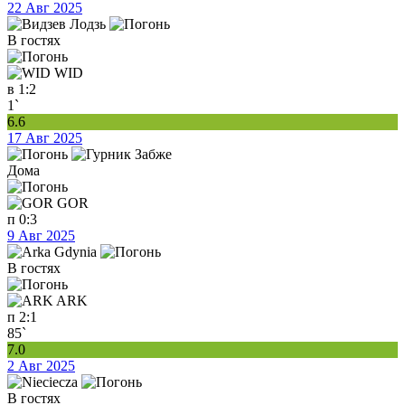
22 Авг 2025
В гостях
WID
в
1:2
1`
6.6
17 Авг 2025
Дома
GOR
п
0:3
9 Авг 2025
В гостях
ARK
п
2:1
85`
7.0
2 Авг 2025
В гостях