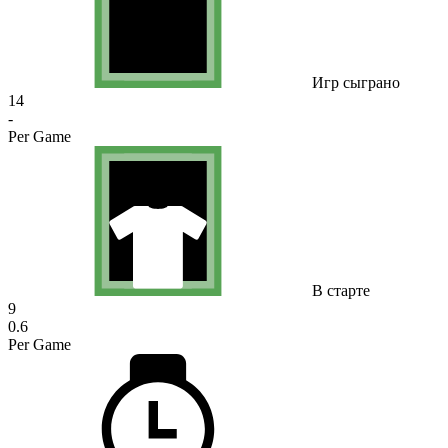
Игр сыграно
14
-
Per Game
В старте
9
0.6
Per Game