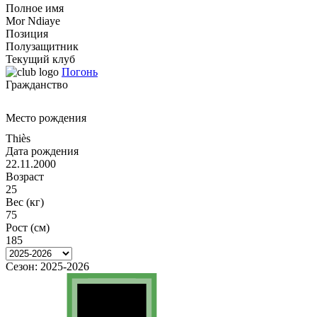
Полное имя
Mor Ndiaye
Позиция
Полузащитник
Текущий клуб
Погонь
Гражданство
Место рождения
Thiès
Дата рождения
22.11.2000
Возраст
25
Вес (кг)
75
Рост (см)
185
Сезон:
2025-2026