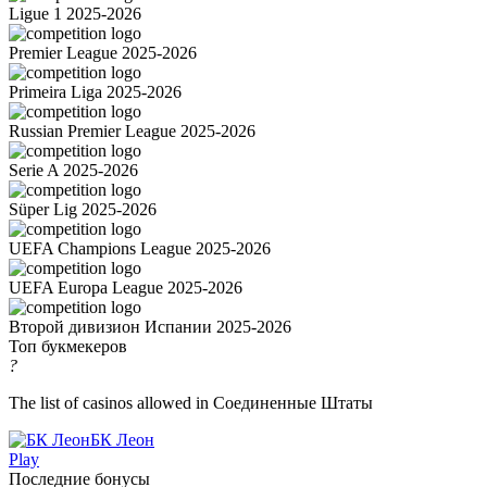
Ligue 1 2025-2026
Premier League 2025-2026
Primeira Liga 2025-2026
Russian Premier League 2025-2026
Serie A 2025-2026
Süper Lig 2025-2026
UEFA Champions League 2025-2026
UEFA Europa League 2025-2026
Второй дивизион Испании 2025-2026
Топ букмекеров
?
The list of casinos allowed in Соединенные Штаты
БК Леон
Play
Последние бонусы