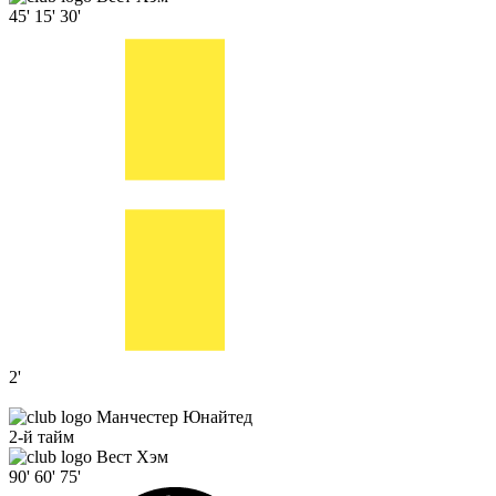
45'
15'
30'
2'
Манчестер Юнайтед
2-й тайм
Вест Хэм
90'
60'
75'