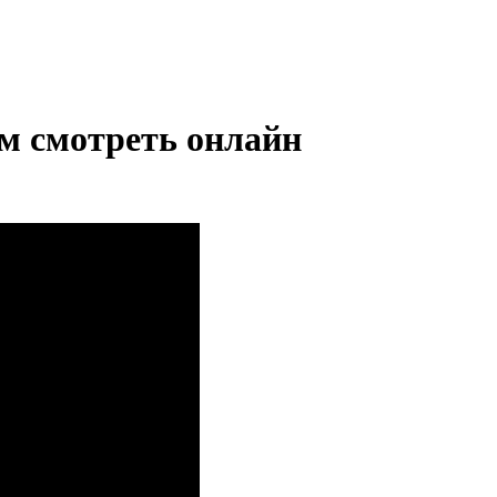
м смотреть онлайн